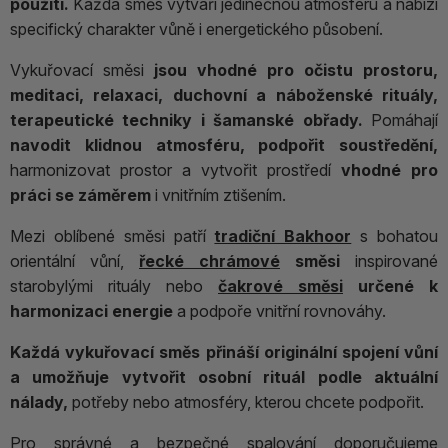
použití.
Každá směs vytváří jedinečnou atmosféru a nabízí
specifický charakter vůně i energetického působení.
Vykuřovací směsi
jsou vhodné pro očistu prostoru,
meditaci, relaxaci, duchovní a náboženské rituály,
terapeutické techniky i šamanské obřady.
Pomáhají
navodit klidnou atmosféru, podpořit soustředění,
harmonizovat prostor a vytvořit prostředí
vhodné pro
práci se záměrem
i vnitřním ztišením.
Mezi oblíbené směsi patří
tradiční Bakhoor
s bohatou
orientální vůní,
řecké chrámové
směsi
inspirované
starobylými rituály nebo
čakrové směsi
určené k
harmonizaci energie
a podpoře vnitřní rovnováhy.
Každá vykuřovací směs přináší originální spojení vůní
a umožňuje vytvořit osobní rituál podle aktuální
nálady,
potřeby nebo atmosféry, kterou chcete podpořit.
Pro správné a bezpečné spalování doporučujeme