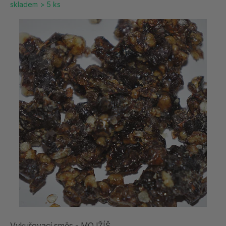
skladem > 5 ks
Vykuřovací směs - MOJŽÍŠ