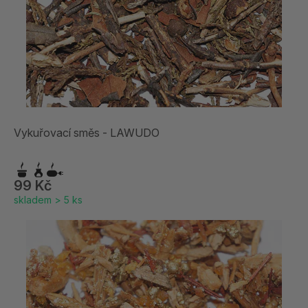
Vykuřovací směs - LAWUDO
99 Kč
skladem > 5 ks