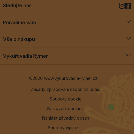
Sledujte nás
Poradíme vám
O vykuřovadlech
Vše o nákupu
Jak vykuřovat
Doprava a platba
Blog
Vykuřovadla Rymer
Obchodní podmínky
Vykuřovadla Rymer
Výměny a vrácení
©2026 www.vykurovadla-rymer.cz
O nás
Věrnostní program
Velkoobchod
Zásady zpracování osobních údajů
Soubory cookie
Kontakt
Nastavení cookies
Nahlásit závadný obsah
Shop by
wpj.cz