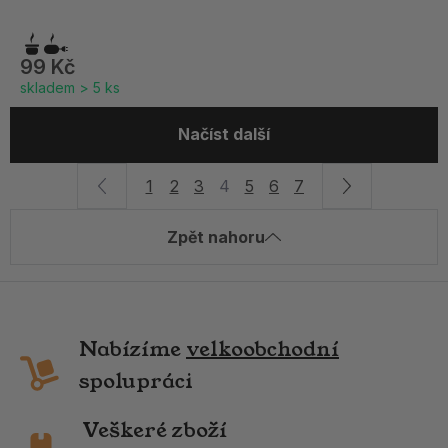
99 Kč
skladem > 5 ks
Načíst další
1
2
3
4
5
6
7
Zpět nahoru
Nabízíme
velkoobchodní
spolupráci
Veškeré zboží