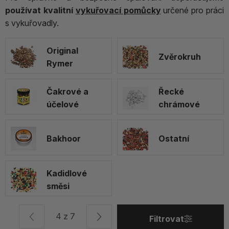
používat kvalitní
vykuřovací pomůcky
určené pro práci
s vykuřovadly.
Original
Zvěrokruh
Rymer
Čakrové a
Řecké
účelové
chrámové
Bakhoor
Ostatní
Kadidlové
směsi
4 z 7
Filtrovat