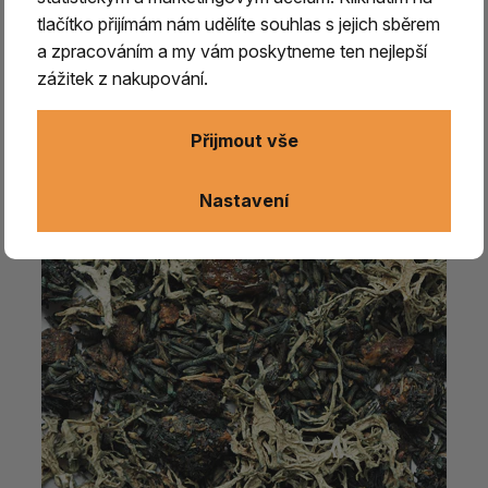
Vykuřovací směs - MAGDALÉNA
tlačítko přijímám nám udělíte souhlas s jejich sběrem
a zpracováním a my vám poskytneme ten nejlepší
zážitek z nakupování.
99 Kč
skladem > 5 ks
Přijmout vše
Nastavení