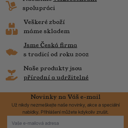
spolupráci
Veškeré zboží
máme skladem
Jsme Česká firma
s tradicí od roku 2002
Naše produkty jsou
přírodní a udržitelné
Novinky na Váš e-mail
Už nikdy nezmeškejte naše novinky, akce a speciální
nabídky. Přihlášení můžete kdykoliv zrušit.