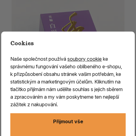
Cookies
Naše společnost používá
soubory cookie
ke
správnému fungování vašeho oblíbeného e-shopu,
k přizpůsobení obsahu stránek vašim potřebám, ke
statistickým a marketingovým účelům. Kliknutím na
tlačítko přijímám nám udělíte souhlas s jejich sběrem
a zpracováním a my vám poskytneme ten nejlepší
zážitek z nakupování.
Vonné spirálky - SHIRAKAWA (lila) - White River
Přijmout vše
1 199 Kč
skladem > 5 ks