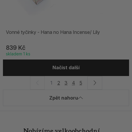
Vonné tyčinky - Hana no Hana Incense/ Lily
839 Kč
skladem 1 ks
Načíst další
1
2
3
4
5
Zpět nahoru
Nabízíme
velkoobchodní