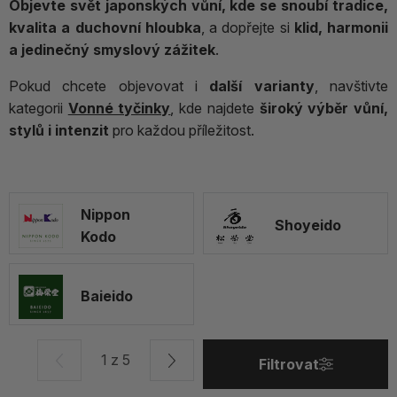
Objevte svět japonských vůní, kde se snoubí tradice,
kvalita a duchovní hloubka
, a dopřejte si
klid, harmonii
a jedinečný smyslový zážitek
.
Pokud chcete objevovat i
další varianty
, navštivte
kategorii
Vonné tyčinky
, kde najdete
široký výběr vůní,
stylů i intenzit
pro každou příležitost.
Nippon
Shoyeido
Kodo
Baieido
1 z 5
Filtrovat