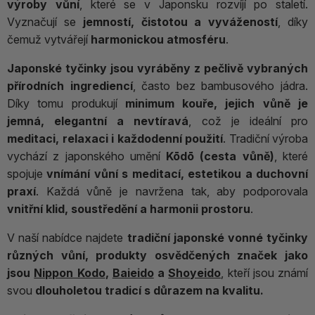
výroby vůní
, které se v Japonsku rozvíjí po staletí.
Vyznačují se
jemností, čistotou a vyvážeností
, díky
čemuž vytvářejí
harmonickou atmosféru
.
Japonské tyčinky jsou vyráběny z pečlivě vybraných
přírodních ingrediencí
, často bez bambusového jádra.
Díky tomu produkují
minimum kouře, jejich vůně je
jemná, elegantní a nevtíravá
, což je ideální pro
meditaci, relaxaci i každodenní použití
. Tradiční výroba
vychází z japonského umění
Kōdō (cesta vůně)
, které
spojuje
vnímání vůní s meditací, estetikou a duchovní
praxí
. Každá vůně je navržena tak, aby podporovala
vnitřní klid, soustředění a harmonii prostoru
.
V naší nabídce najdete
tradiční japonské vonné tyčinky
různých vůní, produkty osvědčených značek jako
jsou
Nippon Kodo
,
Baieido
a
Shoyeido
, kteří jsou známí
svou
dlouholetou tradicí s důrazem na kvalitu.