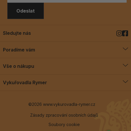
Odeslat
Sledujte nás
Poradíme vám
O vykuřovadlech
Vše o nákupu
Jak vykuřovat
Doprava a platba
Blog
Vykuřovadla Rymer
Obchodní podmínky
Vykuřovadla Rymer
Výměny a vrácení
©2026 www.vykurovadla-rymer.cz
O nás
Věrnostní program
Velkoobchod
Zásady zpracování osobních údajů
Soubory cookie
Kontakt