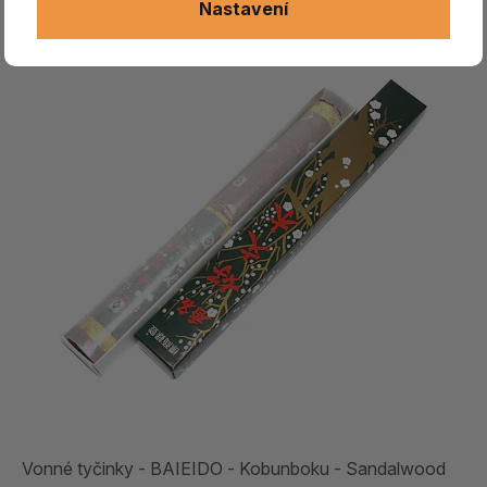
Nastavení
Vonné tyčinky - BAIEIDO - Kobunboku - Sandalwood