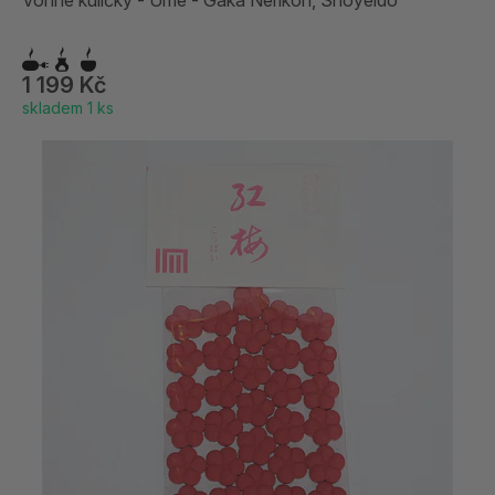
Vonné kuličky - Ume - Gaka Nerikoh, Shoyeido
1 199 Kč
skladem 1 ks