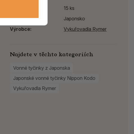
Balení
15 ks
Země původu
Japonsko
Výrobce:
Vykuřovadla Rymer
Najdete v těchto kategoriích
Vonné tyčinky z Japonska
Japonské vonné tyčinky Nippon Kodo
Vykuřovadla Rymer