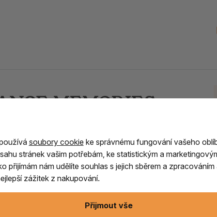
GRANCE MEMORIES
oko
 používá
soubory cookie
ke správnému fungování vašeho oblí
onných tyčinek od Nippon Kodo
, která vás
sahu stránek vašim potřebám, ke statistickým a marketingový
ítko přijímám nám udělíte souhlas s jejich sběrem a zpracování
utentickou
atmosféru, probouzí vzpomínky
jlepší zážitek z nakupování.
uforii z nevšedního zážitku. Tato harmonie se
 vzpomínek.
Přijmout vše