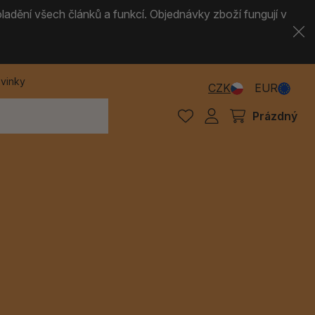
ladění všech článků a funkcí. Objednávky zboží fungují v
vinky
CZK
EUR
Prázdný