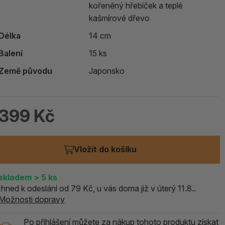
kořeněný hřebíček a teplé
ALOE PRAVÁ (Aloe vera)
kašmírové dřevo
Délka
14 cm
119 Kč
skladem > 5 ks
Balení
15 ks
Země původu
Japonsko
399 Kč
Vložit do košíku
skladem
> 5
ks
Ihned k odeslání od 79 Kč, u vás doma již v úterý 11.8..
Možnosti dopravy
Po přihlášení můžete za nákup tohoto produktu získat