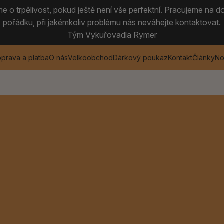
 o trpělivost, pokud ještě není vše perfektní. Pracujeme na do
pořádku, při jakémkoliv problému nás neváhejte kontaktovat.
Tým Vykuřovadla Rymer
prava a platba
O nás
Velkoobchod
Dárkový poukaz
Kontakt
Články
No