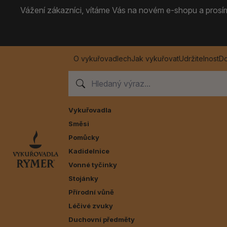
Vážení zákazníci, vítáme Vás na novém e-shopu a prosíme
O vykuřovadlech
Jak vykuřovat
Udržitelnost
Do
Vykuřovadla
Směsi
Pomůcky
Kadidelnice
Vonné tyčinky
Stojánky
Přírodní vůně
Léčivé zvuky
Duchovní předměty