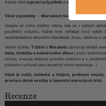
Každá vůně
vypráví svůj příběh
a umožní vám jej prožít, 
Vůně vzpomínky - Marrakech Souk / Maroko
Vstupte do srdce starého města, kde se v úzkých uličká
pouštního vzduchu. Každý krok odhaluje nový odstín b
nezaměnitelnou atmosféru Marrákeše, živou, vášnivou a oko
Vonné tyčinky
Tržiště v Marakéši
zachycují tamější es
máty, hřebíčku a kašmírového dřeva
(
pozn: kašmírové
aroma, evokuje hebkost pravého kašmíru a v parfémářs
přestože v přírodě jako skutečný strom neexistuje.
. )
Vůně je
svěží, kořenitá a hřejivá
, probouzí smysly,
prostoru dotek exotiky a tajemství marockých trhů.
Recenze