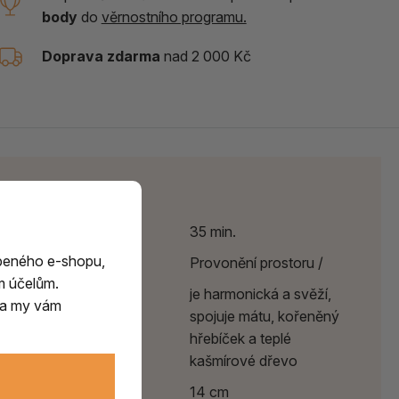
body
do
věrnostního programu.
Doprava zdarma
nad 2 000 Kč
Parametry
Délka hoření
35 min.
beného e-shopu,
Účinek
Provonění prostoru /
m účelům.
Vůně
je harmonická a svěží,
m a my vám
spojuje mátu, kořeněný
hřebíček a teplé
kašmírové dřevo
Délka
14 cm