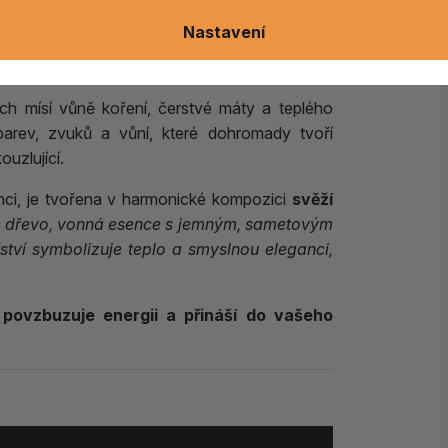
aniž byste museli opustit svůj domov.
Nastavení
ch mísí vůně koření, čerstvé máty a teplého
arev, zvuků a vůní, které dohromady tvoří
uzlující.
enci, je tvořena v harmonické kompozici
svěží
 dřevo, vonná esence s jemným, sametovým
tví symbolizuje teplo a smyslnou eleganci,
 povzbuzuje energii a přináší do vašeho