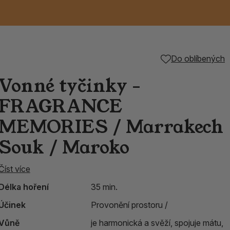
Keramické RAKU
Vonné tyčinky z
Kouřící panáčci na
Příslušenství k
Do oblíbených
é
nice
die
TIK
Svazky
Řecké chrámové
Tuhé mýdlo ALEPPO
Svíce
kadidelnice
Japonska
františky
tibetským mísám
Vonné tyčinky -
Orientální kovové
FRAGRANCE
lucerny
MEMORIES / Marrakech
Souk / Maroko
Číst více
Délka hoření
35 min.
Účinek
Provonění prostoru /
Vůně
je harmonická a svěží, spojuje mátu,