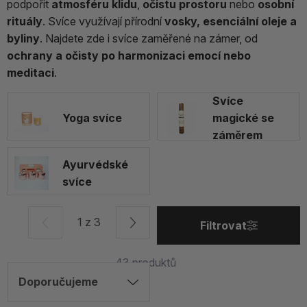
podpořit
atmosféru klidu
,
očistu prostoru
nebo
osobní
rituály
. Svíce využívají přírodní
vosky, esenciální oleje a
byliny
. Najdete zde i svíce zaměřené na zámer, od
ochrany a očisty po harmonizaci emocí nebo
meditaci
.
Svíce
Yoga svíce
magické se
záměrem
Ayurvédské
svíce
1 z 3
Filtrovat
43
produktů