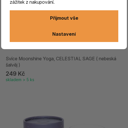
zážitek z nakupování.
Přijmout vše
Nastavení
Svíce Moonshine Yoga, CELESTIAL SAGE ( nebeská
šalvěj )
249 Kč
skladem > 5 ks