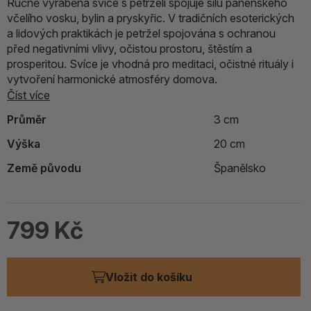
Ručně vyráběná svíce s petrželí spojuje sílu panenského
včelího vosku, bylin a pryskyřic. V tradičních esoterických
a lidových praktikách je petržel spojována s ochranou
před negativními vlivy, očistou prostoru, štěstím a
prosperitou. Svíce je vhodná pro meditaci, očistné rituály i
vytvoření harmonické atmosféry domova.
Číst více
Průměr
3 cm
Výška
20 cm
Země původu
Španělsko
799 Kč
Vložit do košíku