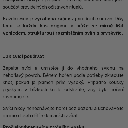
součást pravidelných očistných rituálů.
Každá svíce je
vyráběna ručně
z přírodních surovin. Díky
tomu je
každý kus originál a může se mírně lišit
vzhledem, strukturou i rozmístěním bylin a pryskyřic.
Jak svíci používat
Zapalte svíci a umístěte ji do vhodného svícnu na
nehořlavý povrch. Během hoření podle potřeby zkracujte
knot, pokud je plamen příliš vysoký. Případné kousky
pryskyřic v blízkosti knotu odstraňte, aby bylo hoření
rovnoměrné.
Svíci nikdy nenechávejte hořet bez dozoru a uchovávejte
ji mimo dosah dětí a domácích zvířat.
Proč si vybrat svíce z včelího vosku