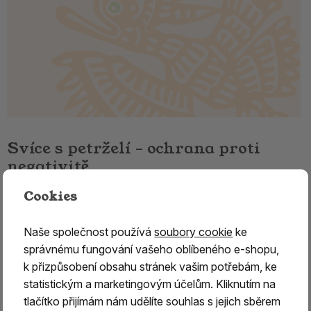
Svíce s petrželí – ochrana proti
negativitě
Cookies
Přírodní svíce s petrželí pro ochranu, očistu
Svíce s petrželí je přírodní rituální svíce určená pro
Naše společnost používá
soubory cookie
ke
ochranu, očistu a harmonizaci prostoru. Je vyrobena z
správnému fungování vašeho oblíbeného e-shopu,
kvalitního panenského včelího vosku, přírodních bylin a
k přizpůsobení obsahu stránek vašim potřebám, ke
pryskyřic, které společně vytvářejí vyváženou kompozici
statistickým a marketingovým účelům. Kliknutím na
vhodnou pro duchovní praxi, meditaci i každodenní použití.
tlačítko přijímám nám udělíte souhlas s jejich sběrem