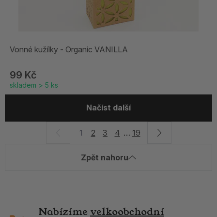
Vonné kužílky - Organic VANILLA
99 Kč
skladem > 5 ks
Načíst další
1
2
3
4
…
19
Zpět nahoru
Nabízíme
velkoobchodní