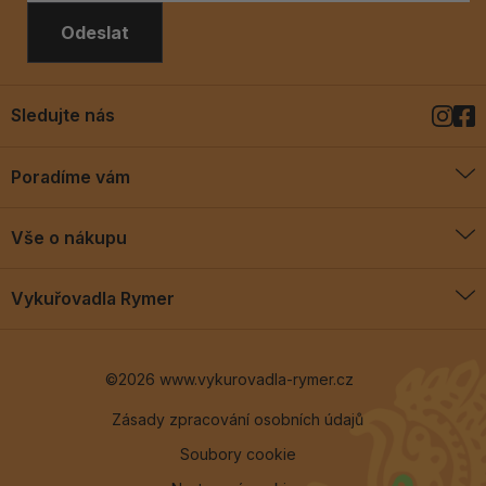
Odeslat
Sledujte nás
Poradíme vám
O vykuřovadlech
Vše o nákupu
Jak vykuřovat
Doprava a platba
Blog
Vykuřovadla Rymer
Obchodní podmínky
Vykuřovadla Rymer
Výměny a vrácení
©2026 www.vykurovadla-rymer.cz
O nás
Věrnostní program
Velkoobchod
Zásady zpracování osobních údajů
Soubory cookie
Kontakt