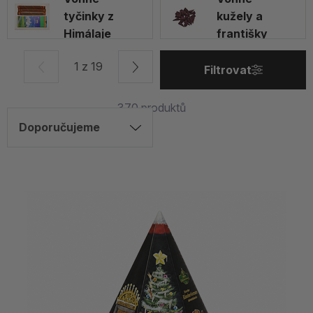
tyčinky z
kužely a
Himálaje
františky
1 z 19
Filtrovat
370
produktů