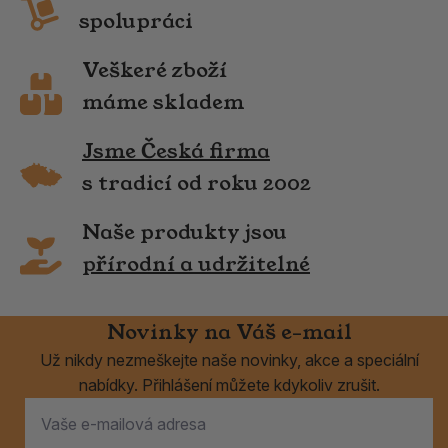
spolupráci
Veškeré zboží
máme skladem
Jsme Česká firma
s tradicí od roku 2002
Naše produkty jsou
přírodní a udržitelné
Novinky na Váš e-mail
Už nikdy nezmeškejte naše novinky, akce a speciální
nabídky. Přihlášení můžete kdykoliv zrušit.