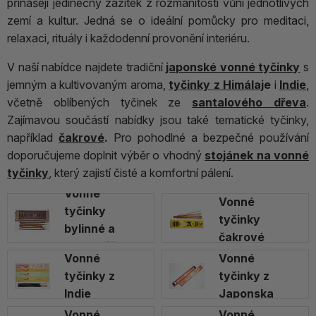
přinášejí jedinečný zážitek z rozmanitosti vůní jednotlivých
zemí a kultur. Jedná se o ideální pomůcky pro meditaci,
relaxaci, rituály i každodenní provonění interiéru.
V naší nabídce najdete tradiční
japonské vonné tyčinky
s
jemným a kultivovaným aroma,
tyčinky z Himálaj
e
i
Indie
,
včetně oblíbených tyčinek ze
santalového dřeva
.
Zajímavou součástí nabídky jsou také tematické tyčinky,
například
čakrové
.
Pro pohodlné a bezpečné používání
doporučujeme doplnit výběr o vhodný
stojánek na vonné
tyčinky
, který zajistí čisté a komfortní pálení.
Vonné
Vonné
tyčinky
tyčinky
bylinné a
čakrové
pryskyřičné
Vonné
Vonné
tyčinky z
tyčinky z
Indie
Japonska
Vonné
Vonné