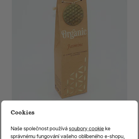
Vonné kužílky - Organic JASMINE
Cookies
99 Kč
Naše společnost používá
soubory cookie
ke
skladem > 5 ks
správnému fungování vašeho oblíbeného e-shopu,