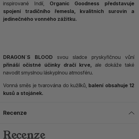
inspirované Indií,
Organic Goodness představuje
spojení tradičního řemesla, kvalitních surovin a
jedinečného vonného zážitku.
DRAGON´S BLOOD
svou sladce pryskyřičnou vůní
přináší očistné účinky dračí krve,
ale dokáže také
navodit smyslnou láskyplnou atmosféru.
Vonná směs je tvarována do kužílků,
balení obsahuje 12
kusů a stojánek.
Recenze
Recenze