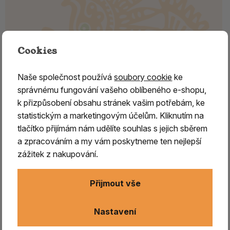
Cookies
Naše společnost používá
soubory cookie
ke
správnému fungování vašeho oblíbeného e-shopu,
k přizpůsobení obsahu stránek vašim potřebám, ke
statistickým a marketingovým účelům. Kliknutím na
tlačítko přijímám nám udělíte souhlas s jejich sběrem
Vonné kužílky - Organic DRAGON
a zpracováním a my vám poskytneme ten nejlepší
´S BLOOD
zážitek z nakupování.
Organic Goodness
je oblíbená mezinárodní značka
zaměřená na výrobu přírodních vonných produktů, která si
Přijmout vše
získala
oblibu po celém světě díky své kvalitě,
autentickým vůním a šetrnému přístupu k přírodě.
V
Nastavení
její nabídce najdete především
přírodní vonné tyčinky,