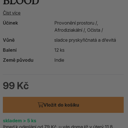
BLOOD
Číst více
Účinek
Provonění prostoru /,
Afrodiziakální /,
Očista /
Vůně
sladce pryskyřičnatá a dřevitá
Balení
12 ks
Země původu
Indie
99 Kč
Vložit do košíku
skladem
> 5
ks
Ihned k odeslání od 79 Kč, u vás doma již v úterý 11.8..