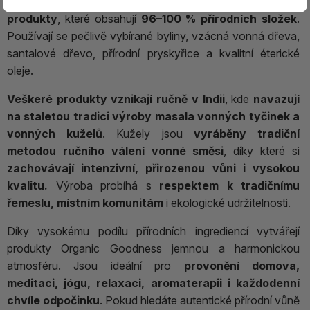
vonné kužely, svíčky a další aromaterapeutické
produkty
, které obsahují
96–100 % přírodních složek
.
Používají se pečlivě vybírané byliny, vzácná vonná dřeva,
santalové dřevo, přírodní pryskyřice a kvalitní éterické
oleje.
Veškeré produkty vznikají ručně v Indii
, kde
navazují
na staletou tradici výroby
masala vonných tyčinek a
vonných kuželů
. Kužely jsou
vyráběny tradiční
metodou ručního válení vonné směsi
, díky které si
zachovávají intenzivní, přirozenou vůni i vysokou
kvalitu.
Výroba probíhá s
respektem k tradičnímu
řemeslu, místním komunitám
i ekologické udržitelnosti.
Díky vysokému podílu přírodních ingrediencí vytvářejí
produkty Organic Goodness jemnou a harmonickou
atmosféru. Jsou ideální pro
provonění domova,
meditaci, jógu, relaxaci, aromaterapii i každodenní
chvíle odpočinku
. Pokud hledáte autentické přírodní vůně