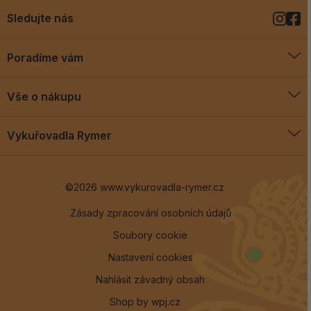
Sledujte nás
Poradíme vám
O vykuřovadlech
Vše o nákupu
Jak vykuřovat
Doprava a platba
Blog
Vykuřovadla Rymer
Obchodní podmínky
Vykuřovadla Rymer
Výměny a vrácení
©2026 www.vykurovadla-rymer.cz
O nás
Věrnostní program
Velkoobchod
Zásady zpracování osobních údajů
Soubory cookie
Kontakt
Nastavení cookies
Nahlásit závadný obsah
Shop by
wpj.cz