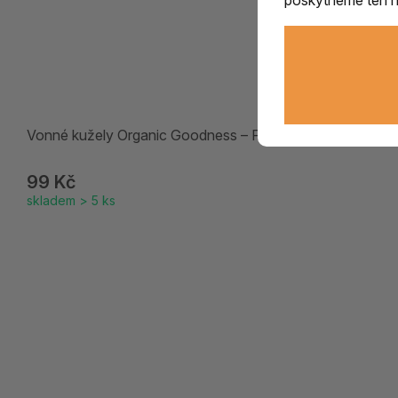
Vonné kužely Organic Goodness – Frankincense | 12 ks
99 Kč
skladem > 5 ks