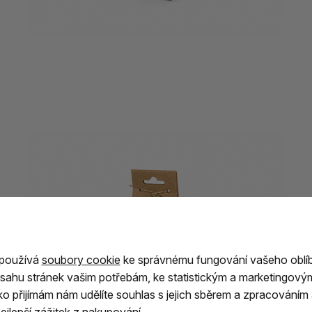
 používá
soubory cookie
ke správnému fungování vašeho oblí
sahu stránek vašim potřebám, ke statistickým a marketingový
ítko přijímám nám udělíte souhlas s jejich sběrem a zpracování
jlepší zážitek z nakupování.