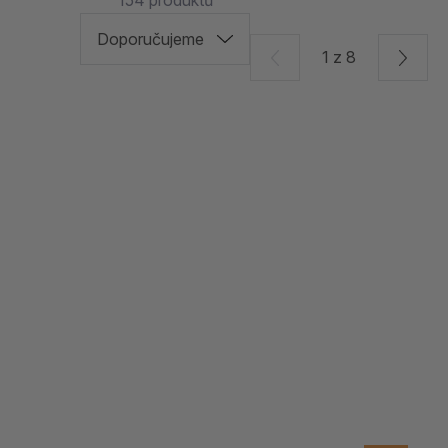
154
produktů
1 z 8