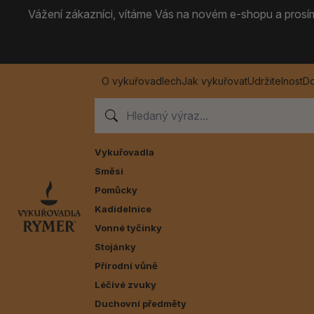
Vážení zákazníci, vítáme Vás na novém e-shopu a prosíme
O vykuřovadlech
Jak vykuřovat
Udržitelnost
Do
Vykuřovadla
Směsi
Pomůcky
Kadidelnice
Vonné tyčinky
Stojánky
Přírodní vůně
Léčivé zvuky
Duchovní předměty