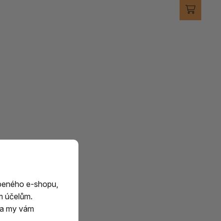
beného e-shopu,
m účelům.
m a my vám