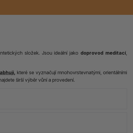
Keramické RAKU
Vonné tyčinky z
Kouřící panáčci na
Příslušenství k
é
nice
die
TIK
Svazky
Řecké chrámové
Tuhé mýdlo ALEPPO
Svíce
kadidelnice
Japonska
františky
tibetským mísám
yntetických složek. Jsou ideální jako
doprovod meditací
,
Orientální kovové
lucerny
abhuji
,
které se vyznačují mnohovrstevnatými, orientálními
najdete širší výběr vůní a provedení.