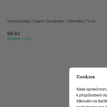
Vonné kužely Organic Goodness – Cannabis | 12 ks
99 Kč
skladem > 5 ks
Cookies
Naše společnost
k přizpůsobení ob
Kliknutím na tlač
poskytneme ten ne