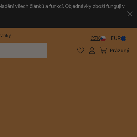
ladění všech článků a funkcí. Objednávky zboží fungují v
vinky
CZK
EUR
Prázdný