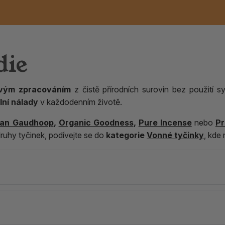
die
Vonné tyčinky
Na vonné tyčinky
Dřevitá
Zvěrokruh
Písek
Kovové kadidelnice
Přírodní tuhé esence
Tibetské mísy
Kyvadla
Pryskyřice
Čakrové a účelov
Ostatní
Keramické kadidel
Vonné tyčinky z In
Na vonné kužílky
Tuhé vůně
Tibetské mísy AN
Masky a sošky
čakrové
čakrové
ivým zpracováním
z čistě přírodních surovin bez použití s
Vonné kužely a
Ostatní
Ostatní
Elektrické kadidelnice
Kadidlové směsi
Vykuřovací pícky
lní nálady
v každodenním životě.
františky
an Gaudhoop
,
Organic Goodness
,
Pure Incense
nebo
Pr
druhy tyčinek, podívejte se do
kategorie
Vonné tyčinky
, kde 