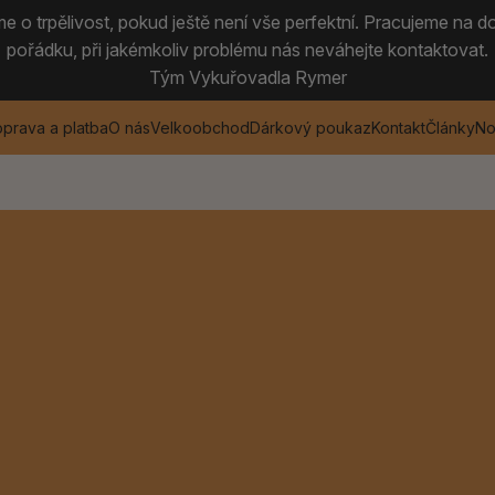
 o trpělivost, pokud ještě není vše perfektní. Pracujeme na do
pořádku, při jakémkoliv problému nás neváhejte kontaktovat.
Tým Vykuřovadla Rymer
prava a platba
O nás
Velkoobchod
Dárkový poukaz
Kontakt
Články
No