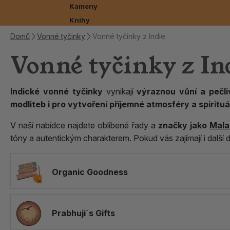
Kameny
Knihy
Vykuřovadla
Směsi
Pomůcky
Kadidelnice
Vonné tyčinky
Stojánky
Přírodní vůně
Léčivé zvuky
Duchovní předměty
Domů
Vonné tyčinky
Vonné tyčinky z Indie
Vonné tyčinky z In
Vonné tyčinky bylinné
Šamanské bubny
Bylinná
Original Rymer
Uhlíky
Kamenné kadidelnice
Na vonné tyčinky
Attar oleje
Rituální
a pryskyřičné
Indické vonné tyčinky
vynikají
výraznou vůní a pečl
Vonné tyčinky z
Tubusy na vonné
Zvony, tingša činely a
Prášky
Bakhoor
Misky na kužílky
modliteb i pro vytvoření příjemné atmosféry a spirituá
Himálaje
tyčinky
mušle
V naší nabídce najdete oblíbené řady a
značky jako
Mala
tóny a autentickým charakterem. Pokud vás zajímají i další 
Ostatní nádoby na
vykuřování
Organic Goodness
Prabhuji´s Gifts