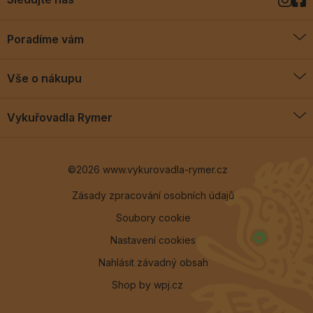
Poradíme vám
O vykuřovadlech
Vše o nákupu
Jak vykuřovat
Doprava a platba
Blog
Vykuřovadla Rymer
Obchodní podmínky
Vykuřovadla Rymer
Výměny a vrácení
©2026 www.vykurovadla-rymer.cz
O nás
Věrnostní program
Velkoobchod
Zásady zpracování osobních údajů
Soubory cookie
Kontakt
Nastavení cookies
Nahlásit závadný obsah
Shop by
wpj.cz