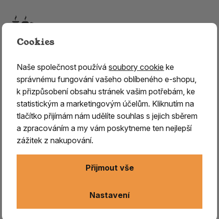
89 Kč
Cookies
skladem > 5 ks
Naše společnost používá
soubory cookie
ke
správnému fungování vašeho oblíbeného e-shopu,
k přizpůsobení obsahu stránek vašim potřebám, ke
statistickým a marketingovým účelům. Kliknutím na
tlačítko přijímám nám udělíte souhlas s jejich sběrem
a zpracováním a my vám poskytneme ten nejlepší
zážitek z nakupování.
Přijmout vše
Nastavení