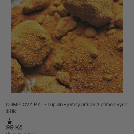
CHMELOVÝ PYL - Lupulin - jemný prášek z chmelových
šištic
99 Kč
skladem > 5 ks