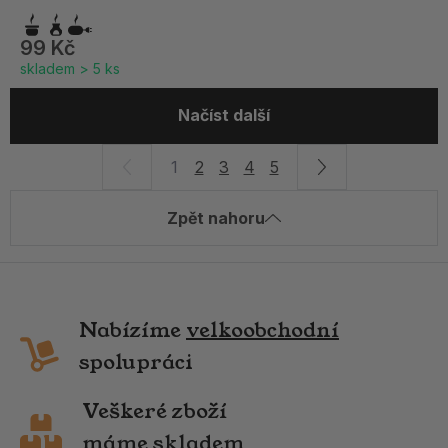
99 Kč
skladem > 5 ks
Načíst další
1
2
3
4
5
Zpět nahoru
Nabízíme
velkoobchodní
spolupráci
Veškeré zboží
máme skladem