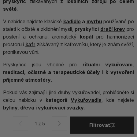
pryskyřic
získávaných
z lokálních zdrojů po celém
světě
.
V nabídce najdete klasické
kadidlo
a
myrhu
používané po
staletí k očistě a zklidnění mysli,
pryskyřici
dračí krev
pro
posílení a ochranu, aromatický
kopál
pro harmonizaci
prostoru i
kafr
získávaný z kafrovníku, který je znám svěží,
pronikavou vůní.
Pryskyřice jsou vhodné pro
rituální vykuřování,
meditaci, očistné a terapeutické účely i k vytvoření
příjemné atmosféry
.
Pokud vás zajímají i jiné druhy vykuřovadel, prohlédněte si
celou nabídku v
kategorii
Vykuřovadla
, kde najdete
byliny
,
dřeva
i
vykuřovací svazky
.
1 z 5
Filtrovat