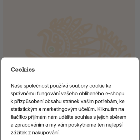
Cookies
Naše společnost používá
soubory cookie
ke
správnému fungování vašeho oblíbeného e-shopu,
k přizpůsobení obsahu stránek vašim potřebám, ke
statistickým a marketingovým účelům. Kliknutím na
DRAČÍ KREV, Sumatra
tlačítko přijímám nám udělíte souhlas s jejich sběrem
a zpracováním a my vám poskytneme ten nejlepší
Dračí krev – pryskyřice ze Sumatry
zážitek z nakupování.
Dračí krev je tmavě rudá
přírodní pryskyřice na