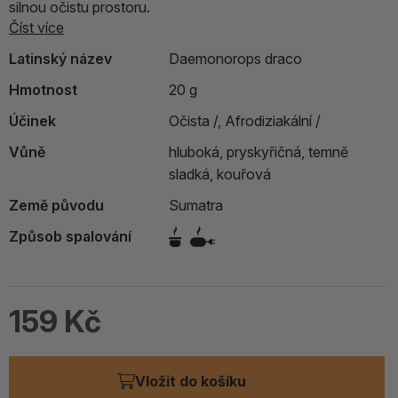
silnou očistu prostoru.
Číst více
Latinský název
Daemonorops draco
Hmotnost
20 g
Účinek
Očista /,
Afrodiziakální /
Vůně
hluboká, pryskyřičná, temně
sladká, kouřová
Země původu
Sumatra
Způsob spalování
159 Kč
Vložit do košíku