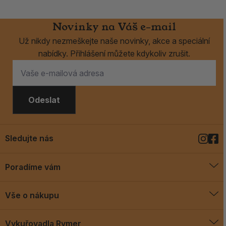
Novinky na Váš e-mail
Už nikdy nezmeškejte naše novinky, akce a speciální
nabídky. Přihlášení můžete kdykoliv zrušit.
Odeslat
Sledujte nás
Poradíme vám
O vykuřovadlech
Vše o nákupu
Jak vykuřovat
Doprava a platba
Blog
Vykuřovadla Rymer