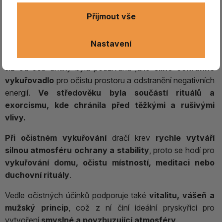
vykuřování
, získávaná z několika botanicky odlišných
Přijmout vše
druhů stromů. Přestože pochází z různých rostlin, tradičně
se označuje stejným názvem a při vykuřování nabízí
Nastavení
intenzivní očistné a ochranné účinky
.
Již od dob antiky byla používána jako
silné ochranné
vykuřovadlo
pro očistu prostoru a odstranění negativních
energií.
Ve středověku byla součástí rituálů a
exorcismu, kde chránila před těžkými a rušivými
vlivy.
Při očistném vykuřování
dračí krev
rychle vytváří
silnou atmosféru ochrany a stability
, proto se hodí pro
vykuřování domu, očistu místností, meditaci nebo
duchovní rituály
.
Vedle očistných účinků podporuje také
vitalitu, vášeň a
mužský princip
, což z ní činí ideální pryskyřici pro
vytvoření
smyslné a povzbuzující atmosféry
.