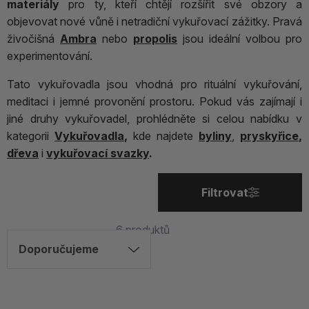
materiály
pro ty, kteří chtějí rozšířit své obzory a
objevovat nové vůně i netradiční vykuřovací zážitky. Pravá
živočišná
Ambra
nebo
propolis
jsou ideální volbou pro
experimentování.
Tato vykuřovadla jsou vhodná pro rituální vykuřování,
meditaci i jemné provonění prostoru. Pokud vás zajímají i
jiné druhy vykuřovadel, prohlédněte si celou nabídku v
kategorii
Vykuřovadla
,
kde najdete
byliny
,
pryskyřice
,
dřeva
i
vykuřovací svazky
.
Filtrovat
6
produktů