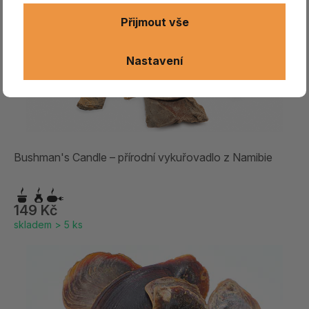
Přijmout vše
Nastavení
Bushman's Candle – přírodní vykuřovadlo z Namibie
149 Kč
skladem > 5 ks