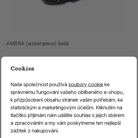
AMBRA (ambergriese) šedá
1 499 Kč
Cookies
skladem > 5 ks
Naše společnost používá
soubory cookie
ke
správnému fungování vašeho oblíbeného e-shopu,
k přizpůsobení obsahu stránek vašim potřebám, ke
statistickým a marketingovým účelům. Kliknutím na
tlačítko přijímám nám udělíte souhlas s jejich sběrem
a zpracováním a my vám poskytneme ten nejlepší
zážitek z nakupování.