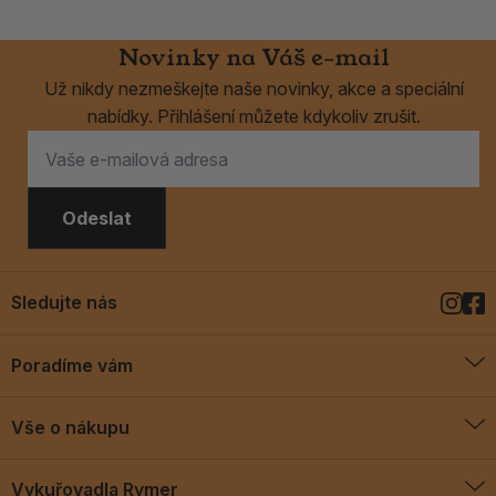
Novinky na Váš e-mail
Už nikdy nezmeškejte naše novinky, akce a speciální
nabídky. Přihlášení můžete kdykoliv zrušit.
Odeslat
Sledujte nás
Poradíme vám
O vykuřovadlech
Vše o nákupu
Jak vykuřovat
Doprava a platba
Blog
Vykuřovadla Rymer