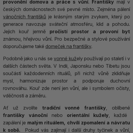
provonění domova a práce s vůní
.
Františky
mají v
českých domácnostech své pevné místo. Zejména pálení
vánočních františků
je krásným starým zvykem, který po
generace navozuje sváteční atmosféru, klid a pohodu.
Jejich kouř jemně
pročistí prostor a provoní byt
známou, hřejivou vůní. Pro bezpečné a stylové používání
doporučujeme také
domeček na františky
.
Podobně jako u nás se
vonné kuž
ely používají po staletí i v
dalších částech světa. V Indii, Japonsku nebo Tibetu jsou
součástí každodenních rituálů, při nichž vůně zklidňuje
mysl, harmonizuje prostor a podporuje duchovní
rovnováhu. Kouř zde není jen vůní, ale i symbolem očisty,
vděčnosti a záměru.
Ať už zvolíte
tradiční vonné františky
, oblíbené
františky vánoční
nebo
orientální kužely
, každé
zapálení je
malým rituálem, chvílí zpomalení a návratu
k sobě.
Pokud vás zajímají i další druhy tyčinek a vůní,