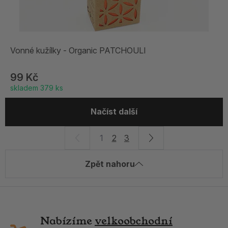
Vonné kužílky - Organic PATCHOULI
99 Kč
skladem 379 ks
Načíst další
1
2
3
Zpět nahoru
Nabízíme
velkoobchodní