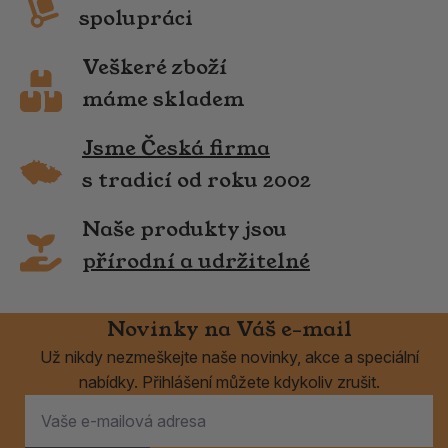
spolupráci
Veškeré zboží
máme skladem
Jsme Česká firma
s tradicí od roku 2002
Naše produkty jsou
přírodní a udržitelné
Novinky na Váš e-mail
Už nikdy nezmeškejte naše novinky, akce a speciální
nabídky. Přihlášení můžete kdykoliv zrušit.