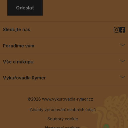
Odeslat
Sledujte nás
Poradíme vám
O vykuřovadlech
Vše o nákupu
Jak vykuřovat
Doprava a platba
Blog
Vykuřovadla Rymer
Obchodní podmínky
Vykuřovadla Rymer
Výměny a vrácení
©2026 www.vykurovadla-rymer.cz
O nás
Věrnostní program
Velkoobchod
Zásady zpracování osobních údajů
Soubory cookie
Kontakt
Nastavení cookies