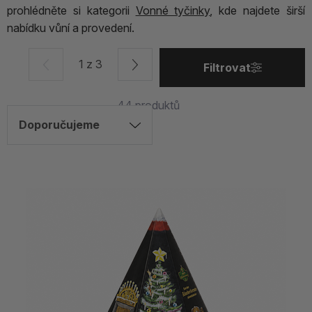
prohlédněte si kategorii
Vonné tyčinky
, kde najdete širší
nabídku vůní a provedení.
1 z 3
Filtrovat
44
produktů