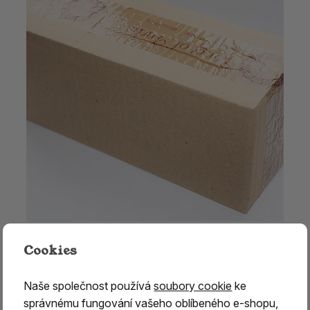
Vonné kužílky - Organic CANNABIS/ krabice/ 12 bal.
Cookies
1 068 Kč
Naše společnost používá
soubory cookie
ke
skladem 119 ks
správnému fungování vašeho oblíbeného e-shopu,