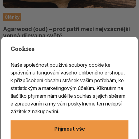
Články
Agarwood (oud) – proč patří mezi nejvzácnější
vonná dřeva na světě
Agarwood, známé jako oud, patří mezi nejvzácnější a
Cookies
nejcennější vonná dřeva na světě. Vzniká unikátním
přírodním procesem a jeho hluboká, mnohovrstevná vůně
Naše společnost používá
soubory cookie
ke
je ceněna po staletí. Objevte jeho původ, vlastnosti i
správnému fungování vašeho oblíbeného e-shopu,
Přečíst
správné použití.
k přizpůsobení obsahu stránek vašim potřebám, ke
statistickým a marketingovým účelům. Kliknutím na
tlačítko přijímám nám udělíte souhlas s jejich sběrem
a zpracováním a my vám poskytneme ten nejlepší
zážitek z nakupování.
Přijmout vše