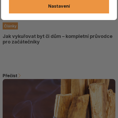
Nastavení
Články
Jak vykuřovat byt či dům – kompletní průvodce
pro začátečníky
Přečíst