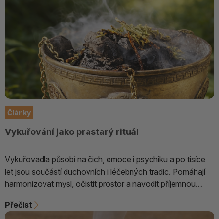
Články
Vykuřování jako prastarý rituál
Vykuřovadla působí na čich, emoce i psychiku a po tisíce
let jsou součástí duchovních i léčebných tradic. Pomáhají
harmonizovat mysl, očistit prostor a navodit příjemnou
atmosféru v každodenním životě.
Přečíst