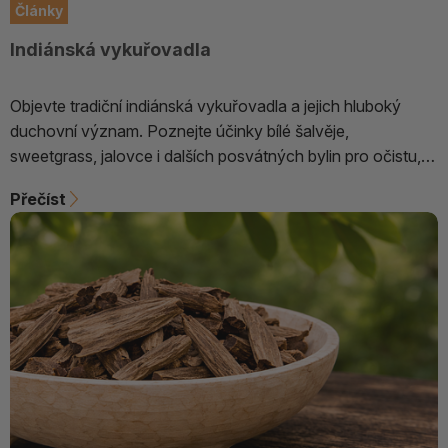
Články
Indiánská vykuřovadla
Objevte tradiční indiánská vykuřovadla a jejich hluboký
duchovní význam. Poznejte účinky bílé šalvěje,
sweetgrass, jalovce i dalších posvátných bylin pro očistu,
harmonii a vnitřní rovnováhu.
Přečíst