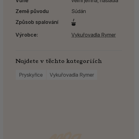
Vůně
velmi jemná, nasládlá
Země původu
Súdán
Způsob spalování
Výrobce:
Vykuřovadla Rymer
Najdete v těchto kategoriích
Pryskyřice
Vykuřovadla Rymer