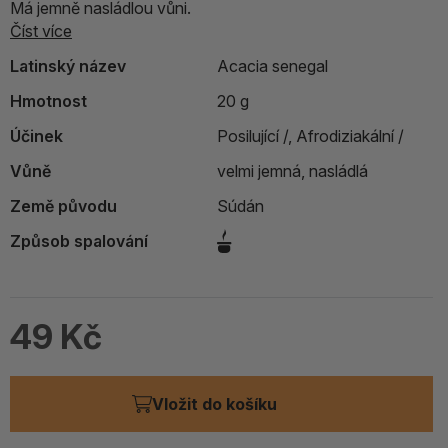
Má jemně nasládlou vůni.
Číst více
Latinský název
Acacia senegal
Hmotnost
20 g
Účinek
Posilující /,
Afrodiziakální /
Vůně
velmi jemná, nasládlá
Země původu
Súdán
Způsob spalování
49 Kč
Vložit do košíku