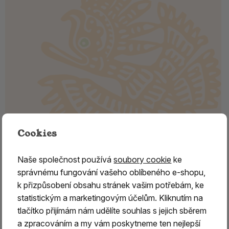
Cookies
ARABSKÁ GUMA
Naše společnost používá
soubory cookie
ke
Arabská guma (Acacia senegal, Acacia seyal) –
správnému fungování vašeho oblíbeného e-shopu,
pryskyřice k vykuřování
k přizpůsobení obsahu stránek vašim potřebám, ke
statistickým a marketingovým účelům. Kliknutím na
Arabská guma
je přírodní pryskyřice získávaná z mízy
tlačítko přijímám nám udělíte souhlas s jejich sběrem
akácií, především druhů
Acacia senegal
a
Acacia seyal
,
a zpracováním a my vám poskytneme ten nejlepší
které rostou zejména v oblasti
s
everní Afriky
. Největším