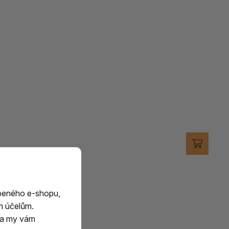
beného e-shopu,
m účelům.
m a my vám