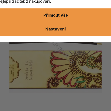
jlepší zážitek z nakupování.
Přijmout vše
Nastavení