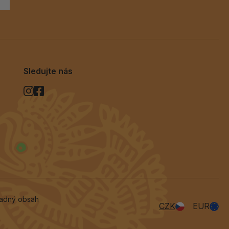
Sledujte nás
vadný obsah
CZK
EUR