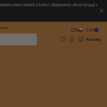
ladění všech článků a funkcí. Objednávky zboží fungují v
vinky
CZK
EUR
Prázdný