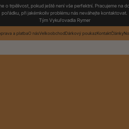
 o trpělivost, pokud ještě není vše perfektní. Pracujeme na do
pořádku, při jakémkoliv problému nás neváhejte kontaktovat.
Tým Vykuřovadla Rymer
prava a platba
O nás
Velkoobchod
Dárkový poukaz
Kontakt
Články
No