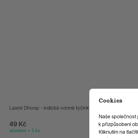
Cookies
Laxmi Dhoop - indické vonné tyčinky
Naše společnost
49 Kč
k přizpůsobení ob
skladem > 5 ks
Kliknutím na tlač