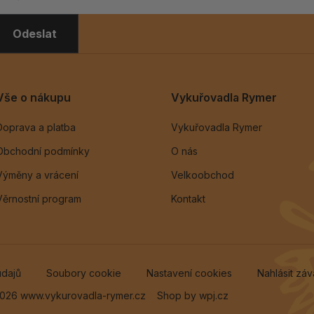
Odeslat
Vše o nákupu
Vykuřovadla Rymer
Doprava a platba
Vykuřovadla Rymer
Obchodní podmínky
O nás
Výměny a vrácení
Velkoobchod
Věrnostní program
Kontakt
údajů
Soubory cookie
Nastavení cookies
Nahlásit zá
026 www.vykurovadla-rymer.cz
Shop by
wpj.cz