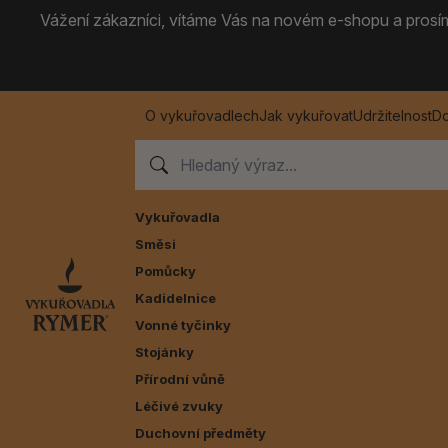
Vážení zákazníci, vítáme Vás na novém e-shopu a prosíme
O vykuřovadlech
Jak vykuřovat
Udržitelnost
Do
Vykuřovadla
Směsi
Pomůcky
Kadidelnice
Vonné tyčinky
Stojánky
Přírodní vůně
Léčivé zvuky
Duchovní předměty