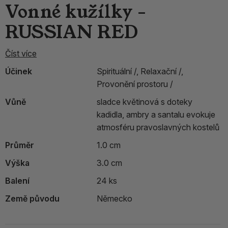
Vonné kužílky -
RUSSIAN RED
Číst více
Účinek
Spirituální /,
Relaxační /,
Provonění prostoru /
Vůně
sladce květinová s doteky
kadidla, ambry a santalu evokuje
atmosféru pravoslavných kostelů
Průměr
1.0 cm
Výška
3.0 cm
Balení
24 ks
Země původu
Německo