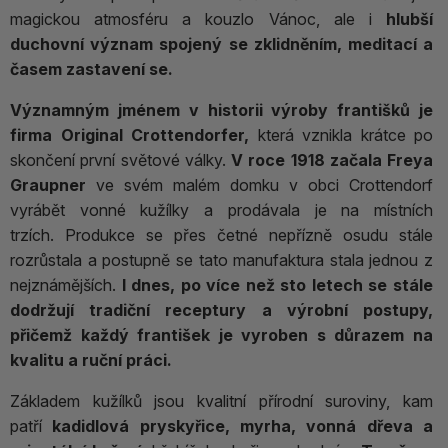
magickou atmosféru a kouzlo Vánoc, ale i
hlubší
duchovní význam spojený se zklidněním, meditací a
časem zastavení se.
Významným jménem v historii výroby františků je
firma Original Crottendorfer,
která vznikla krátce po
skončení první světové války.
V roce 1918 začala Freya
Graupner
ve svém malém domku v obci Crottendorf
vyrábět vonné kužílky a prodávala je na místních
trzích. Produkce se přes četné nepřízně osudu stále
rozrůstala a postupně se tato manufaktura stala jednou z
nejznámějších.
I dnes, po více než sto letech se stále
dodržují tradiční receptury a výrobní postupy,
přičemž každý františek je vyroben s důrazem na
kvalitu a ruční práci.
Základem kužílků jsou kvalitní přírodní suroviny, kam
patří
kadidlová pryskyřice, myrha, vonná dřeva a