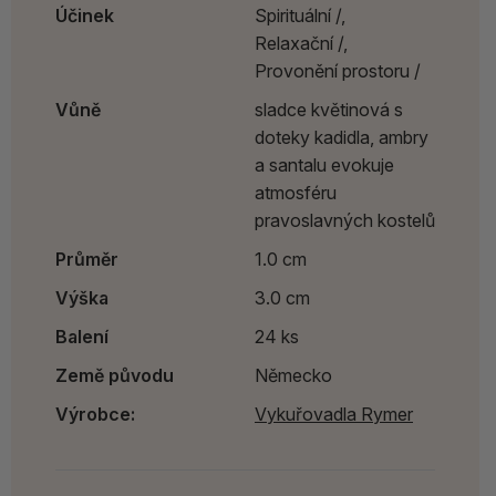
Účinek
Spirituální /,
Relaxační /,
Provonění prostoru /
Vůně
sladce květinová s
doteky kadidla, ambry
a santalu evokuje
atmosféru
pravoslavných kostelů
Průměr
1.0 cm
Výška
3.0 cm
Balení
24 ks
Země původu
Německo
Výrobce:
Vykuřovadla Rymer