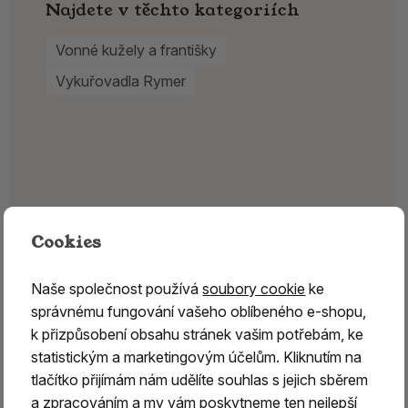
Najdete v těchto kategoriích
Vonné kužely a františky
Vykuřovadla Rymer
Cookies
Naše společnost používá
soubory cookie
ke
správnému fungování vašeho oblíbeného e-shopu,
k přizpůsobení obsahu stránek vašim potřebám, ke
statistickým a marketingovým účelům. Kliknutím na
tlačítko přijímám nám udělíte souhlas s jejich sběrem
a zpracováním a my vám poskytneme ten nejlepší