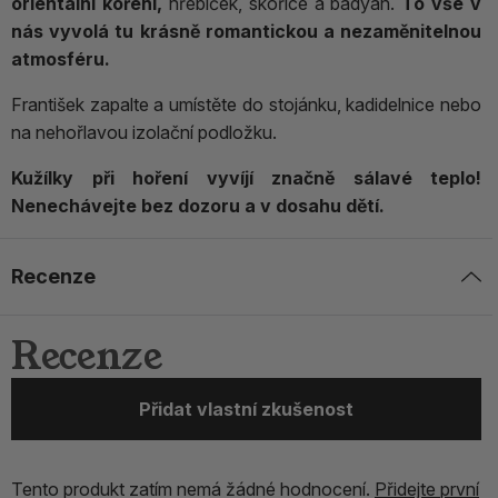
orientální koření,
hřebíček, skořice a badyán.
To vše v
nás vyvolá tu krásně romantickou a nezaměnitelnou
atmosféru.
František zapalte a umístěte do stojánku, kadidelnice nebo
na nehořlavou izolační podložku.
Kužílky při hoření vyvíjí značně sálavé teplo!
Nenechávejte bez dozoru a v dosahu dětí.
Recenze
Recenze
Přidat vlastní zkušenost
Tento produkt zatím nemá žádné hodnocení.
Přidejte první