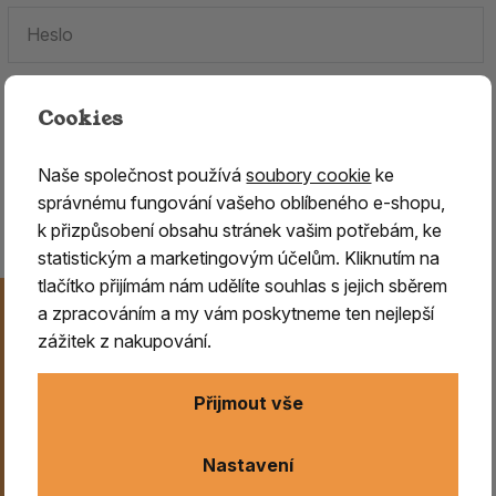
Cookies
Zapomenuté heslo.
Naše společnost používá
soubory cookie
ke
Jste tu poprvé?
Zaregistrujte se
.
správnému fungování vašeho oblíbeného e-shopu,
k přizpůsobení obsahu stránek vašim potřebám, ke
statistickým a marketingovým účelům. Kliknutím na
tlačítko přijímám nám udělíte souhlas s jejich sběrem
Novinky na Váš e-mail
a zpracováním a my vám poskytneme ten nejlepší
Už nikdy nezmeškejte naše novinky, akce a speciální
zážitek z nakupování.
nabídky. Přihlášení můžete kdykoliv zrušit.
Přijmout vše
Odeslat
Nastavení