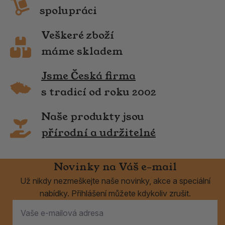
spolupráci
Veškeré zboží
máme skladem
Jsme Česká firma
s tradicí od roku 2002
Naše produkty jsou
přírodní a udržitelné
Novinky na Váš e-mail
Už nikdy nezmeškejte naše novinky, akce a speciální
nabídky. Přihlášení můžete kdykoliv zrušit.