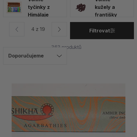
tyčinky z
kužely a
Himálaje
františky
4 z 19
Filtrovat
363
produktů