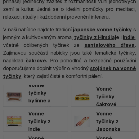
přinášejí jedinečný zážitek z rozmanitosti vůní jednotlivých
zemí a kultur. Jedná se o ideální pomůcky pro meditaci,
relaxaci, rituály i každodenní provonění interiéru.
V naší nabídce najdete tradiční
japonské vonné tyčinky
s
jemným a kultivovaným aroma,
tyčinky z Himálaj
e
i
Indie
,
včetně oblíbených tyčinek ze
santalového dřeva
.
Zajímavou součástí nabídky jsou také tematické tyčinky,
například
čakrové
.
Pro pohodlné a bezpečné používání
doporučujeme doplnit výběr o vhodný
stojánek na vonné
tyčinky
, který zajistí čisté a komfortní pálení.
Vonné
Vonné
tyčinky
tyčinky
bylinné a
čakrové
pryskyřičné
Vonné
Vonné
tyčinky z
tyčinky z
Indie
Japonska
Vonné
Vonné