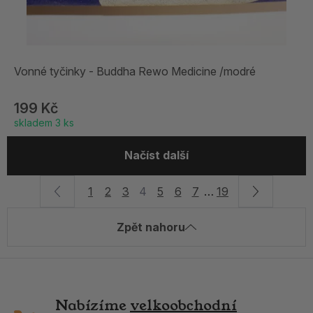
Vonné tyčinky - Buddha Rewo Medicine /modré
199 Kč
skladem 3 ks
Načíst další
1
2
3
4
5
6
7
…
19
Zpět nahoru
Nabízíme
velkoobchodní