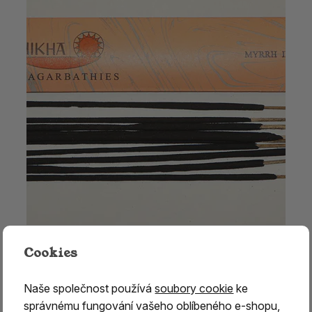
Vonné tyčinky - AUROSHIKHA Myrrh
Cookies
59 Kč
Naše společnost používá
soubory cookie
ke
skladem > 5 ks
správnému fungování vašeho oblíbeného e-shopu,