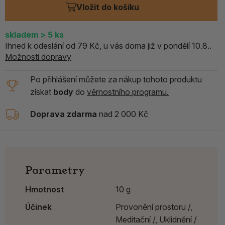
Vložit do košíku
skladem
> 5
ks
Ihned k odeslání od 79 Kč, u vás doma již v pondělí 10.8..
Možnosti dopravy
Po přihlášení můžete za nákup tohoto produktu
získat
body
do
věrnostního programu.
Doprava zdarma
nad 2 000 Kč
Parametry
Hmotnost
10 g
Účinek
Provonění prostoru /,
Meditační /,
Uklidnění /