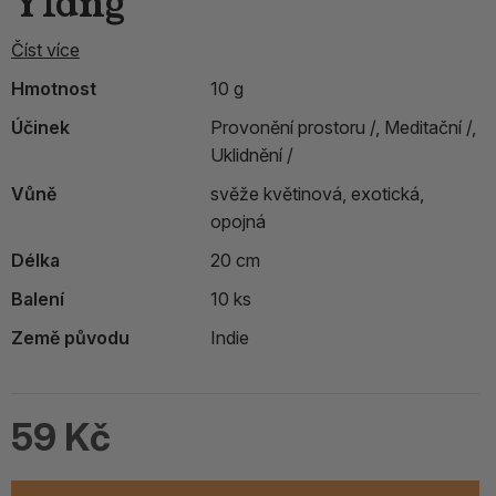
Ylang
Číst více
Hmotnost
10 g
Účinek
Provonění prostoru /,
Meditační /,
Uklidnění /
Vůně
svěže květinová, exotická,
opojná
Délka
20 cm
Balení
10 ks
Země původu
Indie
59 Kč