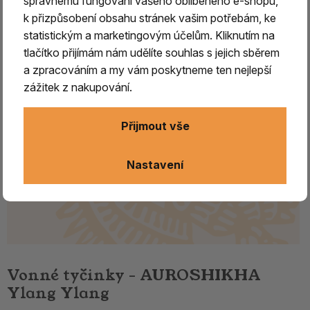
správnému fungování vašeho oblíbeného e-shopu,
k přizpůsobení obsahu stránek vašim potřebám, ke
statistickým a marketingovým účelům. Kliknutím na
tlačítko přijímám nám udělíte souhlas s jejich sběrem
a zpracováním a my vám poskytneme ten nejlepší
zážitek z nakupování.
Přijmout vše
Nastavení
Vonné tyčinky - AUROSHIKHA
Ylang Ylang