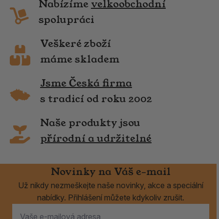
Nabízíme
velkoobchodní
spolupráci
Veškeré zboží
máme skladem
Jsme Česká firma
s tradicí od roku 2002
Naše produkty jsou
přírodní a udržitelné
Novinky na Váš e-mail
Už nikdy nezmeškejte naše novinky, akce a speciální
nabídky. Přihlášení můžete kdykoliv zrušit.