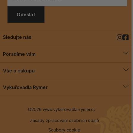
Odeslat
Sledujte nás
Poradíme vám
O vykuřovadlech
Vše o nákupu
Jak vykuřovat
Doprava a platba
Blog
Vykuřovadla Rymer
Obchodní podmínky
Vykuřovadla Rymer
Výměny a vrácení
©2026 www.vykurovadla-rymer.cz
O nás
Věrnostní program
Velkoobchod
Zásady zpracování osobních údajů
Soubory cookie
Kontakt