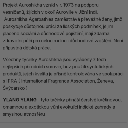
Projekt Auroshikha vznikl v r. 1973 na podporu
vesničanů, žijících v okolí Auroville v Jižní Indii.
Auroshikha Agarbathies zaměstnává převážně ženy, jimž
poskytuje důstojnou práci za lidských podmínek, je jim
placeno sociální a důchodové pojištění, mají zdarma
zdravotní péči pro celou rodinu i důchodové zajištění. Není
přípustná dětská práce.
Všechny tyčinky Auroshikha jsou vyráběny z těch
nejlepších přírodních surovin, bez použití syntetických
produktů, jejich kvalita je přísně kontrolována ve spolupráci
s IFRA ( International Fragrance Association, Ženeva,
Švýcarsko )
YLANG YLANG -
tyto tyčinky přináší čerstvě květinovou,
omamnou a exotickou vůni evokující indické zahrady a
smyslnou atmosféru