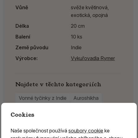
Vůně
svěže květinová,
exotická, opojná
Délka
20 cm
Balení
10 ks
Země původu
Indie
Výrobce:
Vykuřovadla Rymer
Najdete v těchto kategoriích
Vonné tyčinky z Indie
Auroshikha
Vykuřovadla Rymer
Cookies
Naše společnost používá
soubory cookie
ke