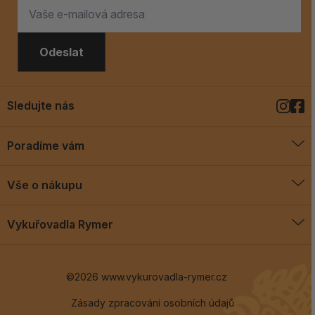
Odeslat
Sledujte nás
Poradíme vám
O vykuřovadlech
Vše o nákupu
Jak vykuřovat
Doprava a platba
Blog
Vykuřovadla Rymer
Obchodní podmínky
Vykuřovadla Rymer
Výměny a vrácení
©2026 www.vykurovadla-rymer.cz
O nás
Věrnostní program
Velkoobchod
Zásady zpracování osobních údajů