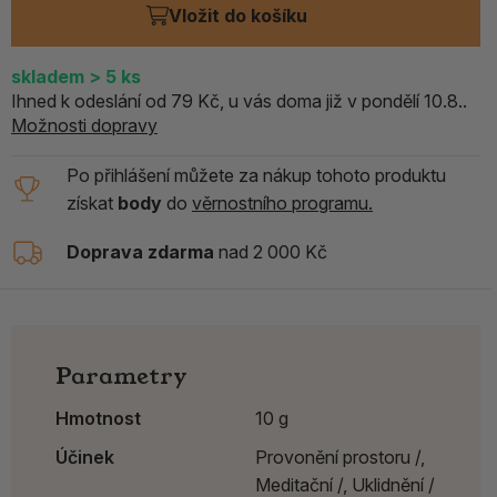
Vložit do košíku
skladem
> 5
ks
Ihned k odeslání od 79 Kč, u vás doma již v pondělí 10.8..
Možnosti dopravy
Po přihlášení můžete za nákup tohoto produktu
získat
body
do
věrnostního programu.
Doprava zdarma
nad 2 000 Kč
Parametry
Hmotnost
10 g
Účinek
Provonění prostoru /,
Meditační /,
Uklidnění /