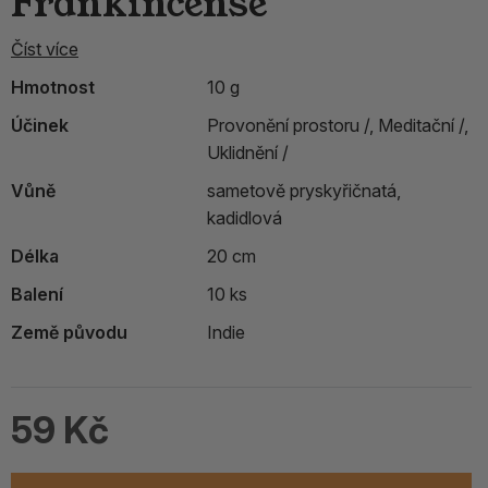
Frankincense
Číst více
Hmotnost
10 g
Účinek
Provonění prostoru /,
Meditační /,
Uklidnění /
Vůně
sametově pryskyřičnatá,
kadidlová
Délka
20 cm
Balení
10 ks
Země původu
Indie
59 Kč