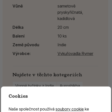
Vůně
sametově
pryskyřičnatá,
kadidlová
Délka
20 cm
Balení
10 ks
Země původu
Indie
Výrobce:
Vykuřovadla Rymer
Najdete v těchto kategoriích
Vonné tyčinky z Indie
Auroshikha
Vykuřovadla Rymer
Cookies
Naše společnost používá
soubory cookie
ke