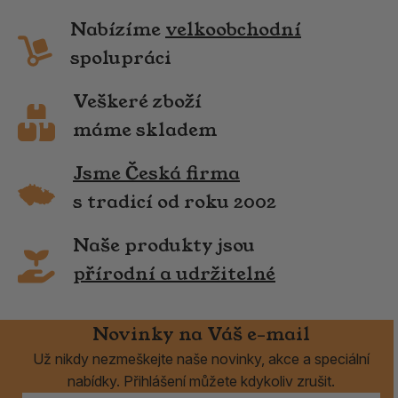
Nabízíme
velkoobchodní
spolupráci
Veškeré zboží
máme skladem
Jsme Česká firma
s tradicí od roku 2002
Naše produkty jsou
přírodní a udržitelné
Novinky na Váš e-mail
Už nikdy nezmeškejte naše novinky, akce a speciální
nabídky. Přihlášení můžete kdykoliv zrušit.