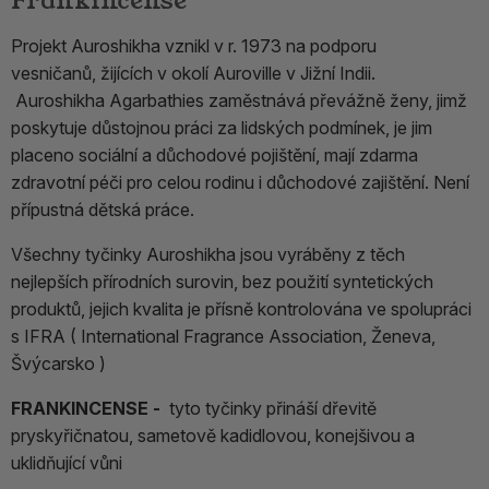
Frankincense
Projekt Auroshikha vznikl v r. 1973 na podporu
vesničanů, žijících v okolí Auroville v Jižní Indii.
Auroshikha Agarbathies zaměstnává převážně ženy, jimž
poskytuje důstojnou práci za lidských podmínek, je jim
placeno sociální a důchodové pojištění, mají zdarma
zdravotní péči pro celou rodinu i důchodové zajištění. Není
přípustná dětská práce.
Všechny tyčinky Auroshikha jsou vyráběny z těch
nejlepších přírodních surovin, bez použití syntetických
produktů, jejich kvalita je přísně kontrolována ve spolupráci
s IFRA ( International Fragrance Association, Ženeva,
Švýcarsko )
FRANKINCENSE -
tyto tyčinky přináší dřevitě
pryskyřičnatou, sametově kadidlovou, konejšivou a
uklidňující vůni