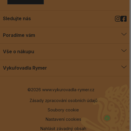
Sledujte nás
Poradíme vám
O vykuřovadlech
Vše o nákupu
Jak vykuřovat
Doprava a platba
Blog
Vykuřovadla Rymer
Obchodní podmínky
Vykuřovadla Rymer
Výměny a vrácení
©2026 www.vykurovadla-rymer.cz
O nás
Věrnostní program
Velkoobchod
Zásady zpracování osobních údajů
Soubory cookie
Kontakt
Nastavení cookies
Nahlásit závadný obsah