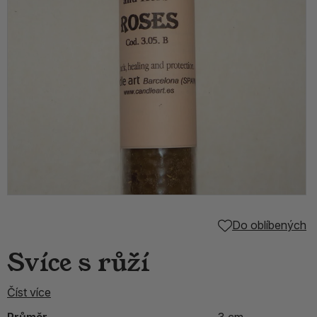
Do oblíbených
Svíce s růží
Číst více