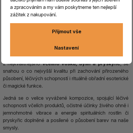
a zpracováním a my vám poskytneme ten nejlepší
zážitek z nakupování.
Přijmout vše
Svíce s hřebíčkem - ochrana,
vyhýbaní se kritice
Nastavení
Tyto výjimečné
svíce
jsou ručně vyrobeny
z nejkvalitnějšího
včelího vosku, bylin a pryskyřic
, se
snahou o co nejvyšší kvalitu při zachování přirozeného
působení, léčivých schopností i rituálně obřadní esoterické
či magické funkce.
Jedná se o velice vyvážené kompozice, spojující léčivé
schopnosti včelích produktů, očistné účinky živého ohně i
jemnohmotné vibrace a energie spirituálních rostlin či
pryskyřic doplněné a posílené o působení barev na naše
smysly.