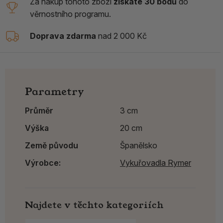
Za nákup tohoto zboží
získáte 30 bodů
do
věrnostního programu.
Doprava zdarma
nad 2 000 Kč
Parametry
Průměr
3 cm
Výška
20 cm
Země původu
Španělsko
Výrobce:
Vykuřovadla Rymer
Najdete v těchto kategoriích