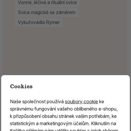
Vonné, léčivé a rituální svíce
Svíce magické se záměrem
Vykuřovadla Rymer
Cookies
Naše společnost používá
soubory cookie
ke
správnému fungování vašeho oblíbeného e-shopu,
k přizpůsobení obsahu stránek vašim potřebám, ke
statistickým a marketingovým účelům. Kliknutím na
tlačítko přijímám nám udělíte souhlas s jejich sběrem