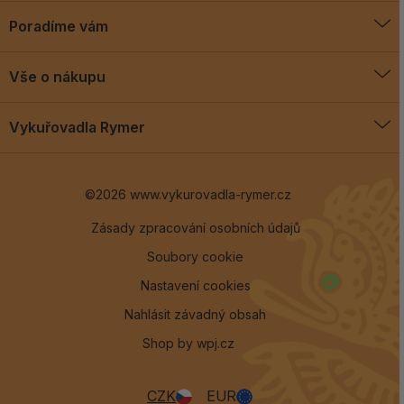
Poradíme vám
O vykuřovadlech
Vše o nákupu
Jak vykuřovat
Doprava a platba
Blog
Vykuřovadla Rymer
Obchodní podmínky
Vykuřovadla Rymer
Výměny a vrácení
©2026 www.vykurovadla-rymer.cz
O nás
Věrnostní program
Velkoobchod
Zásady zpracování osobních údajů
Soubory cookie
Kontakt
Nastavení cookies
Nahlásit závadný obsah
Shop by
wpj.cz
CZK
EUR