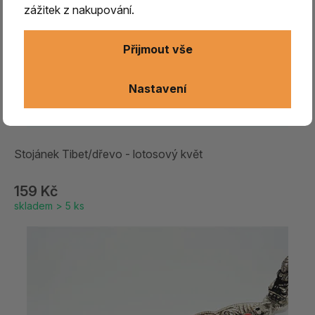
zážitek z nakupování.
Přijmout vše
Nastavení
Stojánek Tibet/dřevo - lotosový květ
159 Kč
skladem > 5 ks