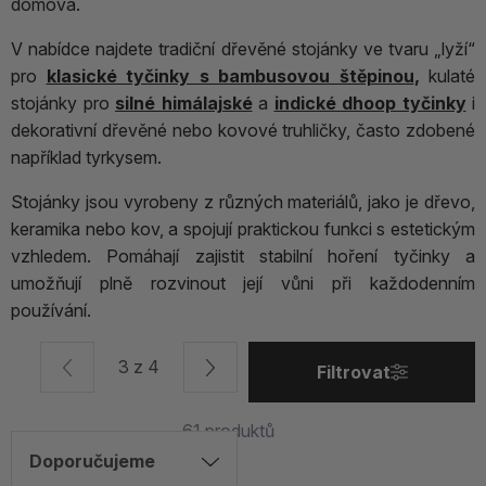
domova.
V nabídce najdete tradiční dřevěné stojánky ve tvaru „lyží“
pro
klasické tyčinky s bambusovou štěpinou
,
kulaté
stojánky pro
silné himálajské
a
indické dhoop tyčinky
i
dekorativní dřevěné nebo kovové truhličky, často zdobené
například tyrkysem.
Stojánky jsou vyrobeny z různých materiálů, jako je dřevo,
keramika nebo kov, a spojují praktickou funkci s estetickým
vzhledem. Pomáhají zajistit stabilní hoření tyčinky a
umožňují plně rozvinout její vůni při každodenním
používání.
3 z 4
Filtrovat
61
produktů