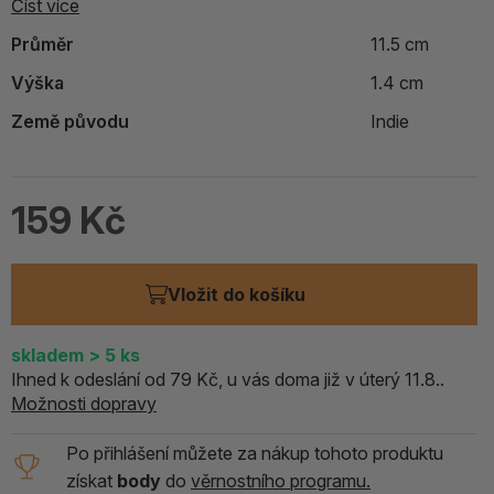
Číst více
Průměr
11.5 cm
Výška
1.4 cm
Země původu
Indie
159 Kč
Vložit do košíku
skladem
> 5
ks
Ihned k odeslání od 79 Kč, u vás doma již v úterý 11.8..
Možnosti dopravy
Po přihlášení můžete za nákup tohoto produktu
získat
body
do
věrnostního programu.