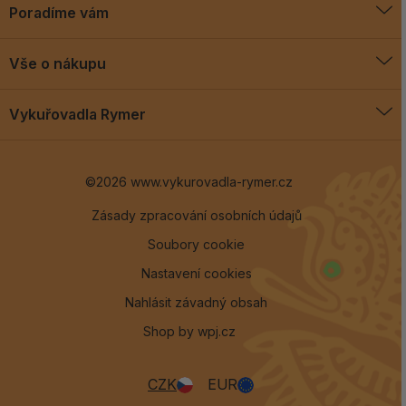
Poradíme vám
O vykuřovadlech
Vše o nákupu
Jak vykuřovat
Doprava a platba
Blog
Vykuřovadla Rymer
Obchodní podmínky
Vykuřovadla Rymer
Výměny a vrácení
©2026 www.vykurovadla-rymer.cz
O nás
Věrnostní program
Velkoobchod
Zásady zpracování osobních údajů
Soubory cookie
Kontakt
Nastavení cookies
Nahlásit závadný obsah
Shop by
wpj.cz
CZK
EUR