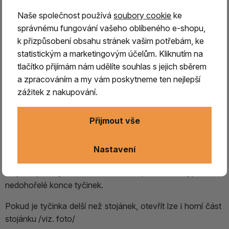
Naše společnost používá
soubory cookie
ke
správnému fungování vašeho oblíbeného e-shopu,
k přizpůsobení obsahu stránek vašim potřebám, ke
statistickým a marketingovým účelům. Kliknutím na
tlačítko přijímám nám udělíte souhlas s jejich sběrem
Stojánek /kov, vykládaný tyrkysem
a zpracováním a my vám poskytneme ten nejlepší
- vysoký
zážitek z nakupování.
Kovový stojánek vykládaný pravým tykrysem
slouží k
Přijmout vše
pálení vonných tyčinek, má otvory na himalájské - silné, i
na indické s bambusovou štěpinou.
Nastavení
Praktické je čištění stojánku, zbytky propadávají do středu
stojánku, který se dá otevřít a pohodlně vyprázdnit
nedohořelé konce tyčinek.
Pokud je tyčinka delší než stojánek, otevřít lze i horní část
stojánku /viz. foto/