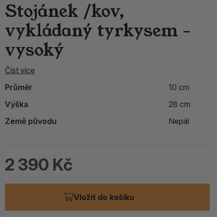
Stojánek /kov,
vykládaný tyrkysem -
vysoký
Číst více
Průměr
10 cm
Výška
28 cm
Země původu
Nepál
2 390 Kč
Vložit do košíku