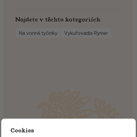
Najdete v těchto kategoriích
Na vonné tyčinky
Vykuřovadla Rymer
Cookies