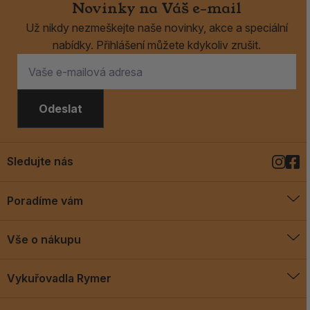
Novinky na Váš e-mail
Už nikdy nezmeškejte naše novinky, akce a speciální
nabídky. Přihlášení můžete kdykoliv zrušit.
Odeslat
Sledujte nás
Poradíme vám
O vykuřovadlech
Vše o nákupu
Jak vykuřovat
Doprava a platba
Blog
Vykuřovadla Rymer
Obchodní podmínky
Vykuřovadla Rymer