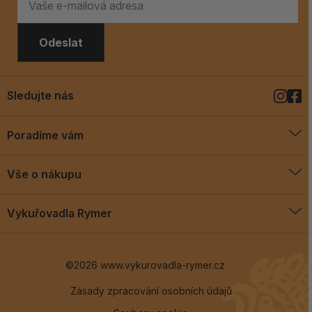
Odeslat
Sledujte nás
Poradíme vám
O vykuřovadlech
Vše o nákupu
Jak vykuřovat
Doprava a platba
Blog
Vykuřovadla Rymer
Obchodní podmínky
Vykuřovadla Rymer
Výměny a vrácení
©2026 www.vykurovadla-rymer.cz
O nás
Věrnostní program
Velkoobchod
Zásady zpracování osobních údajů