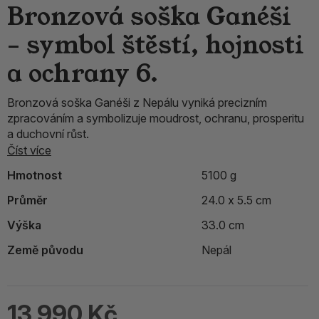
Bronzová soška Ganéši
– symbol štěstí, hojnosti
a ochrany 6.
Bronzová soška Ganéši z Nepálu vyniká precizním
zpracováním a symbolizuje moudrost, ochranu, prosperitu
a duchovní růst.
Číst více
Hmotnost
5100 g
Průměr
24.0 x 5.5 cm
Výška
33.0 cm
Země původu
Nepál
13 990 Kč