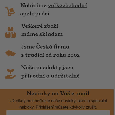
Nabízíme
velkoobchodní
spolupráci
Veškeré zboží
máme skladem
Jsme Česká firma
s tradicí od roku 2002
Naše produkty jsou
přírodní a udržitelné
Novinky na Váš e-mail
Už nikdy nezmeškejte naše novinky, akce a speciální
nabídky. Přihlášení můžete kdykoliv zrušit.