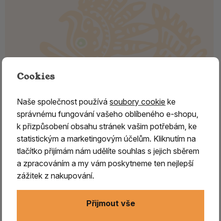
Cookies
Naše společnost používá
soubory cookie
ke
správnému fungování vašeho oblíbeného e-shopu,
k přizpůsobení obsahu stránek vašim potřebám, ke
statistickým a marketingovým účelům. Kliknutím na
Bronzová soška Ganéši – symbol
tlačítko přijímám nám udělíte souhlas s jejich sběrem
štěstí, hojnosti a ochrany 6.
a zpracováním a my vám poskytneme ten nejlepší
zážitek z nakupování.
Bronzová soška Ganéši – Nepál | symbol moudrosti a
prosperity
Přijmout vše
Bronzová plastika Ganéši z Nepálu představuje