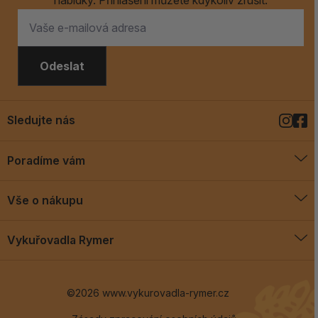
nabídky. Přihlášení můžete kdykoliv zrušit.
Odeslat
Sledujte nás
Poradíme vám
O vykuřovadlech
Vše o nákupu
Jak vykuřovat
Doprava a platba
Blog
Vykuřovadla Rymer
Obchodní podmínky
Vykuřovadla Rymer
Výměny a vrácení
©2026 www.vykurovadla-rymer.cz
O nás
Věrnostní program