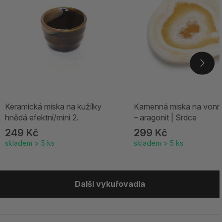
Keramická miska na kužílky
Kamenná miska na vonn
hnědá efektní/mini 2.
– aragonit | Srdce
249 Kč
299 Kč
skladem > 5 ks
skladem > 5 ks
Další vykuřovadla