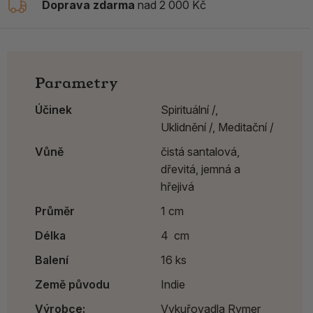
Doprava zdarma
nad 2 000 Kč
Parametry
Účinek
Spirituální /,
Uklidnění /,
Meditační /
Vůně
čistá santalová,
dřevitá, jemná a
hřejivá
Průměr
1 cm
Délka
4 cm
Balení
16 ks
Země původu
Indie
Výrobce:
Vykuřovadla Rymer