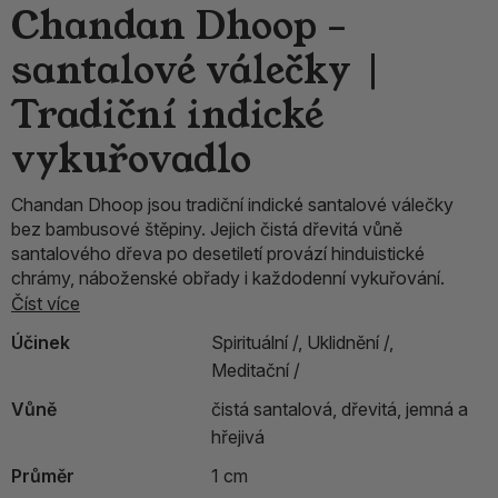
Chandan Dhoop –
santalové válečky |
Tradiční indické
vykuřovadlo
Chandan Dhoop jsou tradiční indické santalové válečky
bez bambusové štěpiny. Jejich čistá dřevitá vůně
santalového dřeva po desetiletí provází hinduistické
chrámy, náboženské obřady i každodenní vykuřování.
Číst více
Účinek
Spirituální /,
Uklidnění /,
Meditační /
Vůně
čistá santalová, dřevitá, jemná a
hřejivá
Průměr
1 cm