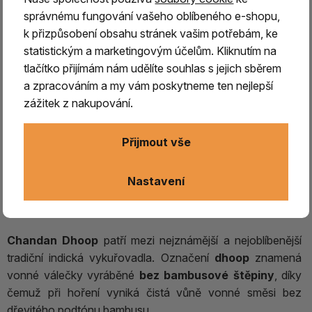
správnému fungování vašeho oblíbeného e-shopu,
k přizpůsobení obsahu stránek vašim potřebám, ke
statistickým a marketingovým účelům. Kliknutím na
tlačítko přijímám nám udělíte souhlas s jejich sběrem
a zpracováním a my vám poskytneme ten nejlepší
zážitek z nakupování.
Přijmout vše
Chandan Dhoop – santalové válečky
| Tradiční indické vykuřovadlo
Nastavení
Chandan Dhoop – santalové válečky
Chandan Dhoop
patří mezi nejznámější a nejoblíbenější
tradiční indická vykuřovadla. Označení
dhoop
znamená
vonné válečky vyráběné
bez bambusové štěpiny
, díky
čemuž při hoření vyniká čistá vůně vonné směsi bez
dřevitého podtónu bambusu.