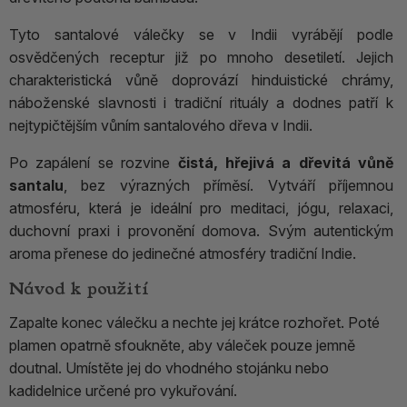
Tyto santalové válečky se v Indii vyrábějí podle
osvědčených receptur již po mnoho desetiletí. Jejich
charakteristická vůně doprovází hinduistické chrámy,
náboženské slavnosti i tradiční rituály a dodnes patří k
nejtypičtějším vůním santalového dřeva v Indii.
Po zapálení se rozvine
čistá, hřejivá a dřevitá vůně
santalu
, bez výrazných příměsí. Vytváří příjemnou
atmosféru, která je ideální pro meditaci, jógu, relaxaci,
duchovní praxi i provonění domova. Svým autentickým
aroma přenese do jedinečné atmosféry tradiční Indie.
Návod k použití
Zapalte konec válečku a nechte jej krátce rozhořet. Poté
plamen opatrně sfoukněte, aby váleček pouze jemně
doutnal. Umístěte jej do vhodného stojánku nebo
kadidelnice určené pro vykuřování.