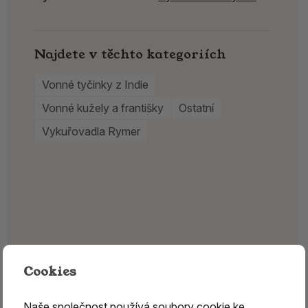
Najdete v těchto kategoriích
Vonné tyčinky z Indie
Vonné kužely a františky
Ostatní
Vykuřovadla Rymer
Cookies
Naše společnost používá
soubory cookie
ke