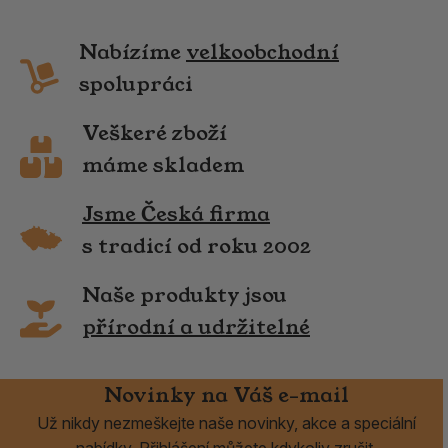
Nabízíme
velkoobchodní
spolupráci
Veškeré zboží
máme skladem
Jsme Česká firma
s tradicí od roku 2002
Naše produkty jsou
přírodní a udržitelné
Novinky na Váš e-mail
Už nikdy nezmeškejte naše novinky, akce a speciální