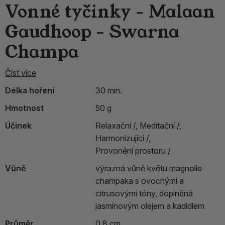
Vonné tyčinky - Malaan
Gaudhoop - Swarna
Champa
Číst více
Délka hoření
30 min.
Hmotnost
50 g
Účinek
Relaxační /,
Meditační /,
Harmonizující /,
Provonění prostoru /
Vůně
výrazná vůně květu magnolie
champaka s ovocnými a
citrusovými tóny, doplněná
jasmínovým olejem a kadidlem
Průměr
0.8 cm