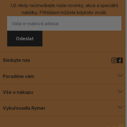
Už nikdy nezmeškejte naše novinky, akce a speciální
nabídky. Přihlášení můžete kdykoliv zrušit.
Odeslat
Sledujte nás
Poradíme vám
O vykuřovadlech
Vše o nákupu
Jak vykuřovat
Doprava a platba
Blog
Vykuřovadla Rymer
Obchodní podmínky
Vykuřovadla Rymer
Výměny a vrácení