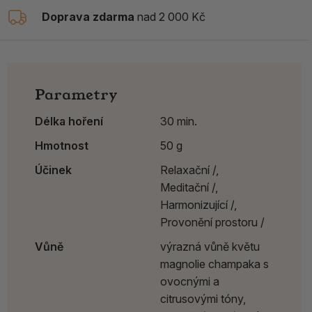
Doprava zdarma
nad 2 000 Kč
Parametry
Délka hoření
30 min.
Hmotnost
50 g
Účinek
Relaxační /,
Meditační /,
Harmonizující /,
Provonění prostoru /
Vůně
výrazná vůně květu
magnolie champaka s
ovocnými a
citrusovými tóny,