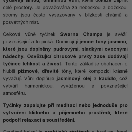
vydávají silnou, omamnou vůni
, která dokáže zaplnit
celé prostory. Je považována za nebeskou a božskou,
stromy jsou často vysazovány v blízkosti chrámů a
posvátných míst.
Celková vůně tyčinek
Swarna Champa
je svěží,
povznášející a tropická. Dominují jí
jemné tóny jasmínu,
které jsou doplněny pudrovými, sladkými ovocnými
nádechy.
Osvěžující citrusové prvky zase dodávají
tyčince lehkost a živost.
Tento základ je obohacen o
hlubší
pižmové
,
dřevité
tóny, které kompozici krásně
vyvažují. Vůni doplňuje
jasmínový olej
a
kadidlo
, což
vytváří harmonickou, vyváženou a povznášející
atmosféru.
Tyčinky zapalujte při meditaci nebo jednoduše pro
vytvoření klidného a příjemného prostředí, které
podpoří relaxaci a soustředění.