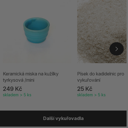
Keramická miska na kužílky
Písek do kadidelnic pro
tyrkysová /mini
vykuřování
249 Kč
25 Kč
skladem > 5 ks
skladem > 5 ks
Další vykuřovadla