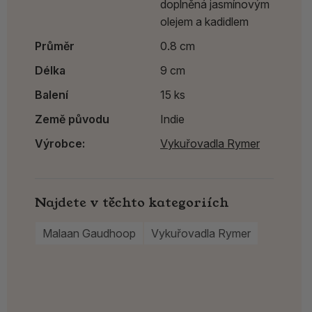
doplněná jasmínovým
olejem a kadidlem
Průměr
0.8 cm
Délka
9 cm
Balení
15 ks
Země původu
Indie
Výrobce:
Vykuřovadla Rymer
Najdete v těchto kategoriích
Malaan Gaudhoop
Vykuřovadla Rymer