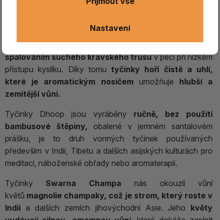
Malaan Gaudhoop - tato firma vznikla s cílem chránit
Přijmout vše
vzácný a ohrožený poddruh indické krávy Gaolao.
Nastavení
Základem těchto prémiových vonných tyčinek je
přírodní
porézní uhlí s jedinečnými vlastnostmi, vyráběné
spalováním suchého kravského trusu
v peci při nízkém
přístupu kyslíku. Díky tomu
tyčinky hoří čistě a uhlí,
které je aromatickým nosičem
umožňuje
hlubší a
zemitější vůni.
Tyčinky Dhoop jsou vyráběny
ručně, bez použití
bambusové štěpiny,
obalené v jemném santalovém
prášku, je to druh vonných tyčinek používaných
především v Indii, Tibetu a dalších asijských kulturách pro
meditaci, náboženské obřady nebo aromaterapii.
Tyčinky
Swarna Champa
nás okouzlí vůní
květů
m
agnolie champaky,
což
je strom, který roste v
Indii
a dalších zemích jihovýchodní Asie. Jeho
květy