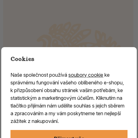
Cookies
Naše společnost používá
soubory cookie
ke
správnému fungování vašeho oblíbeného e-shopu,
k přizpůsobení obsahu stránek vašim potřebám, ke
statistickým a marketingovým účelům. Kliknutím na
tlačítko přijímám nám udělíte souhlas s jejich sběrem
a zpracováním a my vám poskytneme ten nejlepší
Vonné tyčinky - Malaan Gaudhoop -
zážitek z nakupování.
Swarna Champa