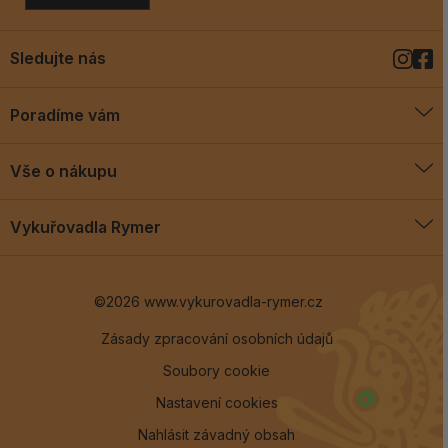
Sledujte nás
Poradíme vám
O vykuřovadlech
Vše o nákupu
Jak vykuřovat
Doprava a platba
Blog
Vykuřovadla Rymer
Obchodní podmínky
Vykuřovadla Rymer
Výměny a vrácení
©2026 www.vykurovadla-rymer.cz
O nás
Věrnostní program
Velkoobchod
Zásady zpracování osobních údajů
Soubory cookie
Kontakt
Nastavení cookies
Nahlásit závadný obsah