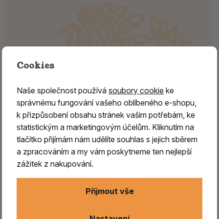
Cookies
Naše společnost používá
soubory cookie
ke
správnému fungování vašeho oblíbeného e-shopu,
k přizpůsobení obsahu stránek vašim potřebám, ke
statistickým a marketingovým účelům. Kliknutím na
tlačítko přijímám nám udělíte souhlas s jejich sběrem
ANDĚLIKA - kořen
a zpracováním a my vám poskytneme ten nejlepší
zážitek z nakupování.
Andělika – vykuřovadlo pro ochranu a harmonii
Přijmout vše
Andělika (Angelica archangelica)
je mohutná léčivá
bylina dorůstající výšky až
2,5 metru
, rozšířená ve střední
Nastavení
a severní Evropě. Od nepaměti zaujímá významné místo v