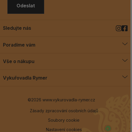
Odeslat
Sledujte nás
Poradíme vám
O vykuřovadlech
Vše o nákupu
Jak vykuřovat
Doprava a platba
Blog
Vykuřovadla Rymer
Obchodní podmínky
Vykuřovadla Rymer
Výměny a vrácení
©2026 www.vykurovadla-rymer.cz
O nás
Věrnostní program
Velkoobchod
Zásady zpracování osobních údajů
Soubory cookie
Kontakt
Nastavení cookies