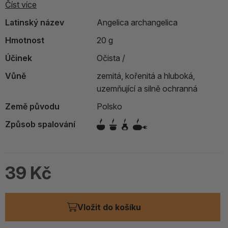
Číst více
Latinský název
Angelica archangelica
Hmotnost
20 g
Účinek
Očista /
Vůně
zemitá, kořenitá a hluboká,
uzemňující a silně ochranná
Země původu
Polsko
Způsob spalování
39 Kč
Vložit do košíku