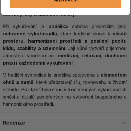
lidových tradicích, kde byla považována za rostlinu
ochrany, síly a duchovní očisty
.
Při vykuřování je
andělika
ceněna především jako
ochranné vykuřovadlo
, které tradičně slouží k
očistě
prostoru, harmonizaci prostředí a posílení pocitu
klidu, stability a uzemnění
. Její vůně vytváří příjemnou
atmosféru vhodnou pro
meditaci, relaxaci, duchovní
praxi i každodenní vykuřování
.
V tradiční symbolice je andělika spojována s
elementem
ohně a země
, které představují sílu, rovnováhu a životní
stabilitu. Po staletí byla součástí ochranných vykuřovacích
směsí a rituálů zaměřených na vytvoření bezpečného a
harmonického prostředí.
Recenze