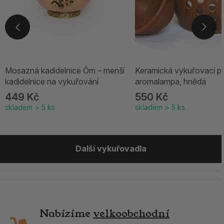
Mosazná kadidelnice Óm – menší
Keramická vykuřovací pí
kadidelnice na vykuřování
aromalampa, hnědá
449 Kč
550 Kč
skladem > 5 ks
skladem > 5 ks
Další vykuřovadla
Nabízíme
velkoobchodní