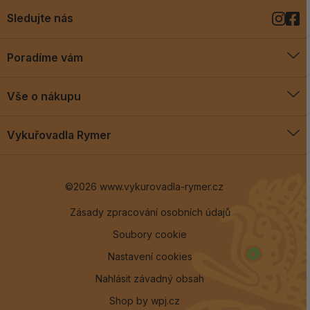
Sledujte nás
Poradíme vám
O vykuřovadlech
Vše o nákupu
Jak vykuřovat
Doprava a platba
Blog
Vykuřovadla Rymer
Obchodní podmínky
Vykuřovadla Rymer
Výměny a vrácení
©2026 www.vykurovadla-rymer.cz
O nás
Věrnostní program
Velkoobchod
Zásady zpracování osobních údajů
Soubory cookie
Kontakt
Nastavení cookies
Nahlásit závadný obsah
Shop by
wpj.cz