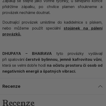
Zapalují se stejně jako vonné tyčinky, u silnějšího konce
přidržíme zápalku, po chvilce plamen sfoukneme a
provázek necháme doutnat.
Doutnající provázek umístíme do kadidelnice s pískem,
nebo můžeme použít speciální
stojánek na pálení
provázků.
DHUPAYA – BHAIRAVA
tyto provázky vydávají
při spalování
čerstvě bylinnou, jemně kafrovitou vůni
,
která se velmi dobře hodí
na očistu prostoru či osob od
negativních energií a špatných vibrací.
Recenze
Recenze