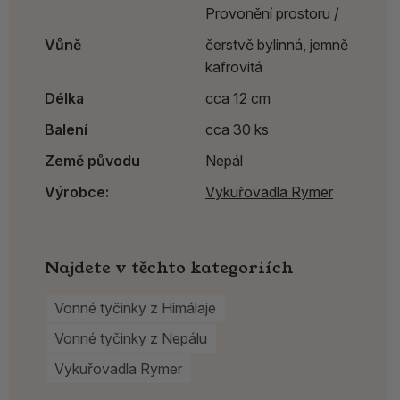
Provonění prostoru /
Vůně
čerstvě bylinná, jemně
kafrovitá
Délka
cca 12 cm
Balení
cca 30 ks
Země původu
Nepál
Výrobce:
Vykuřovadla Rymer
Najdete v těchto kategoriích
Vonné tyčinky z Himálaje
Vonné tyčinky z Nepálu
Vykuřovadla Rymer