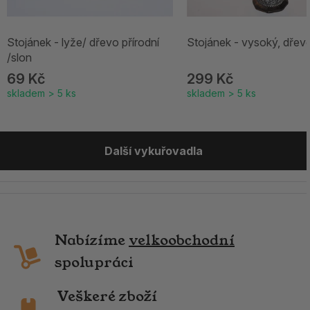
Stojánek - lyže/ dřevo přírodní
Stojánek - vysoký, dřevo
/slon
69 Kč
299 Kč
skladem > 5 ks
skladem > 5 ks
Další vykuřovadla
Nabízíme
velkoobchodní
spolupráci
Veškeré zboží