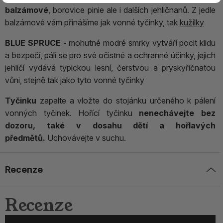
balzámové
, borovice pinie ale i dalších jehličnanů. Z jedle
balzámové vám přinášíme jak vonné tyčinky, tak
kužílky
BLUE SPRUCE -
mohutné modré smrky vytváří pocit klidu
a bezpečí, pálí se pro své očistné a ochranné účinky, jejich
jehličí vydává typickou lesní, čerstvou a pryskyřičnatou
vůni, stejně tak jako tyto vonné tyčinky
Tyčinku
zapalte a vložte do stojánku určeného k pálení
vonných tyčinek. Hořící tyčinku
nenechávejte bez
dozoru, také v dosahu dětí a hořlavých
předmětů.
Uchovávejte v suchu.
Recenze
Recenze