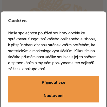
Cookies
Naše společnost používá
soubory cookie
ke
správnému fungování vašeho oblíbeného e-shopu,
k přizpůsobení obsahu stránek vašim potřebám, ke
statistickým a marketingovým účelům. Kliknutím na
tlačítko přijímám nám udělíte souhlas s jejich sběrem
a zpracováním a my vám poskytneme ten nejlepší
zážitek z nakupování.
Vonné tyčinky - Paine´s/ MODRÝ
SMRK
Přijmout vše
Paine Products je malá rodinná firma, která působí
od roku 1931 ve státě Maine v USA.
Veškeré
produkty
Nastavení
jsou vyráběny na čistě přírodní bázi,
s láskou k přírodě.
Kladou
velký důraz na tradicí
a zpracování
místní jedle