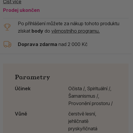
Číst více
Prodej ukončen
Po přihlášení můžete za nákup tohoto produktu
získat
body
do
věrnostního programu.
Doprava zdarma
nad 2 000 Kč
Parametry
Účinek
Očista /,
Spirituální /,
Šamanismus /,
Provonění prostoru /
Vůně
čerstvě lesní,
jehličnatě
pryskyřičnatá