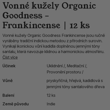
Vonné kužely Organic
Goodness –
Frankincense | 12 ks
Vonné kužely Organic Goodness Frankincense jsou ručně
vyráběny tradiční indickou metodou z přírodních surovin.
Vynikají ikonickou vůní kadidla doplněnou jemnými tóny
santalu, která navozuje klidnou a harmonickou atmosféru.
Číst více
Účinek
Uklidnění /,
Meditační /,
Provonění prostoru /
Vůně
pryskyřičná, hřejivá, kadidlová s
jemnými tóny santalového dřeva
Balení
12 ks
Země původu
Indie