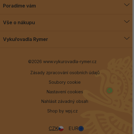
Poradíme vám
O vykuřovadlech
Vše o nákupu
Jak vykuřovat
Doprava a platba
Blog
Vykuřovadla Rymer
Obchodní podmínky
Vykuřovadla Rymer
Výměny a vrácení
©2026 www.vykurovadla-rymer.cz
O nás
Věrnostní program
Velkoobchod
Zásady zpracování osobních údajů
Soubory cookie
Kontakt
Nastavení cookies
Nahlásit závadný obsah
Shop by
wpj.cz
CZK
EUR