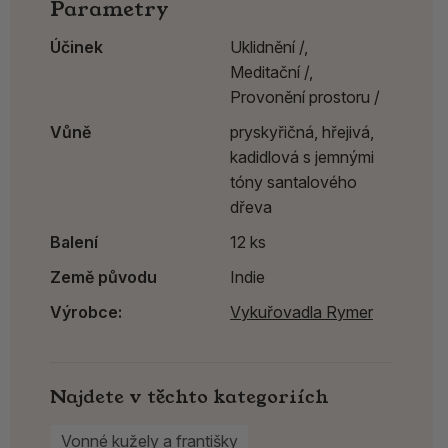
Parametry
Účinek
Uklidnění /,
Meditační /,
Provonění prostoru /
Vůně
pryskyřičná, hřejivá,
kadidlová s jemnými
tóny santalového
dřeva
Balení
12 ks
Země původu
Indie
Výrobce:
Vykuřovadla Rymer
Najdete v těchto kategoriích
Vonné kužely a františky