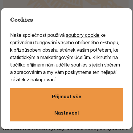
Cookies
Vonné kužely Organic Goodness –
Frankincense | 12 ks
Naše společnost používá
soubory cookie
ke
Organic Goodness
je oblíbená mezinárodní značka
správnému fungování vašeho oblíbeného e-shopu,
zaměřená na výrobu přírodních vonných produktů, která si
k přizpůsobení obsahu stránek vašim potřebám, ke
získala
oblibu po celém světě díky své kvalitě,
statistickým a marketingovým účelům. Kliknutím na
autentickým vůním a šetrnému přístupu k přírodě.
V
tlačítko přijímám nám udělíte souhlas s jejich sběrem
její nabídce najdete především
přírodní vonné tyčinky,
a zpracováním a my vám poskytneme ten nejlepší
vonné kužely, svíčky a další aromaterapeutické
zážitek z nakupování.
produkty
, které obsahují
96–100 % přírodních složek
.
Používají se pečlivě vybírané byliny, vzácná vonná dřeva,
Přijmout vše
santalové dřevo, přírodní pryskyřice a kvalitní éterické
oleje.
Nastavení
Veškeré produkty vznikají ručně v Indii
, kde
navazují
na staletou tradici výroby
masala vonných tyčinek a