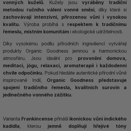
vonných kuželů
. Kužely jsou
vyráběny tradiční
metodou ručního válení vonné směsi
, díky které si
zachovávají intenzivní, přirozenou vůni i vysokou
kvalitu.
Výroba probíhá s
respektem k tradičnímu
řemeslu, místním komunitám
i ekologické udržitelnosti.
Díky vysokému podílu přírodních ingrediencí vytvářejí
produkty Organic Goodness jemnou a harmonickou
atmosféru. Jsou ideální pro
provonění domova,
meditaci, jógu, relaxaci, aromaterapii i každodenní
chvíle odpočinku
. Pokud hledáte autentické přírodní vůně
inspirované Indií,
Organic Goodness představuje
spojení tradičního řemesla, kvalitních surovin a
jedinečného vonného zážitku.
Varianta
Frankincense
přináší
ikonickou vůni indického
kadidla
, kterou
jemně doplňují hřejivé tóny