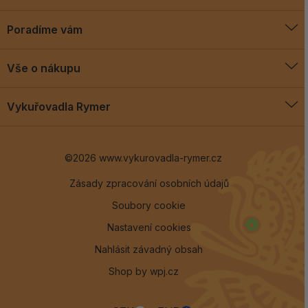
Poradíme vám
O vykuřovadlech
Vše o nákupu
Jak vykuřovat
Doprava a platba
Blog
Vykuřovadla Rymer
Obchodní podmínky
Vykuřovadla Rymer
Výměny a vrácení
©2026 www.vykurovadla-rymer.cz
O nás
Věrnostní program
Velkoobchod
Zásady zpracování osobních údajů
Soubory cookie
Kontakt
Nastavení cookies
Nahlásit závadný obsah
Shop by
wpj.cz