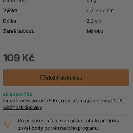
Hmotnost
6.1 g
Výška
0.7 x 1.0 cm
Délka
2.0 cm
Země původu
Maroko
109 Kč
Vložit do košíku
skladem
1
ks
Ihned k odeslání od 79 Kč, u vás doma již v pondělí 10.8..
Možnosti dopravy
Po přihlášení můžete za nákup tohoto produktu
získat
body
do
věrnostního programu.