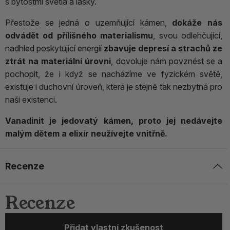
s bytostmi světla a lásky.
Přestože se jedná o uzemňující kámen,
dokáže nás
odvádět od přílišného materialismu
, svou odlehčující,
nadhled poskytující energií
zbavuje depresí a strachů ze
ztrát na materiální úrovni
, dovoluje nám povznést se a
pochopit, že i když se nacházíme ve fyzickém světě,
existuje i duchovní úroveň, která je stejně tak nezbytná pro
naši existenci.
Vanadinit je jedovatý kámen, proto jej nedávejte
malým dětem a elixír neužívejte vnitřně.
Recenze
Recenze
Přidat vlastní zkušenost