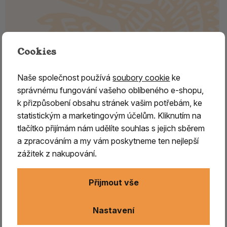
Cookies
Naše společnost používá
soubory cookie
ke
TYRKYS troml. Nevada/ 4
správnému fungování vašeho oblíbeného e-shopu,
k přizpůsobení obsahu stránek vašim potřebám, ke
O tyrkysu se říká, že je to
nejúčinnější léčivý krystal
. Po
statistickým a marketingovým účelům. Kliknutím na
celém světě byl nošen jako mocný
ochránce před
tlačítko přijímám nám udělíte souhlas s jejich sběrem
neštěstím
, nehodami, chudobě i nemocemi, jako magický
a zpracováním a my vám poskytneme ten nejlepší
kámen, který
dokáže přivolat štěstí
. Má schopnost
zážitek z nakupování.
jemně rozptýlit negativní vibrace,
dokáže vytvořit okolo
našeho těla energetický štít
, jež nás chrání před zlými
silami, které nás ohrožují zvenčí, jako elektromagnetický
Přijmout vše
smog, geopatogenní zóny ale i černá magie. Pomáhá nám
v duchovní cestě, spojuje a
harmonizuje
principy, které v
Nastavení
sobě máme. Dokáže nás také změnou své barvy