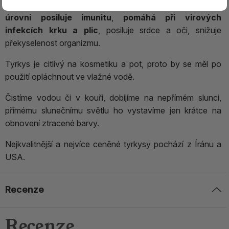
upozornit na blížící se neštěstí nebo nemoc.
Na fyzické
úrovni posiluje imunitu
,
pomáhá při virových
infekcích krku a plic
, posiluje srdce a oči, snižuje
překyselenost organizmu.
Tyrkys je citlivý na kosmetiku a pot, proto by se měl po
použití opláchnout ve vlažné vodě.
Čistíme vodou či v kouři, dobíjíme na nepřímém slunci,
přímému slunečnímu světlu ho vystavíme jen krátce na
obnovení ztracené barvy.
Nejkvalitnější a nejvíce ceněné tyrkysy pochází z Íránu a
USA.
Recenze
Recenze