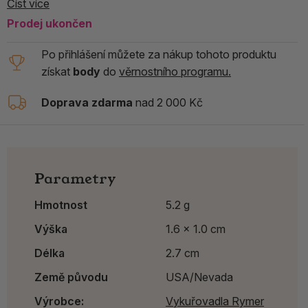
Číst více
Prodej ukončen
Po přihlášení můžete za nákup tohoto produktu
získat
body
do
věrnostního programu.
Doprava zdarma
nad 2 000 Kč
Parametry
Hmotnost
5.2 g
Výška
1.6 x 1.0 cm
Délka
2.7 cm
Země původu
USA/Nevada
Výrobce:
Vykuřovadla Rymer