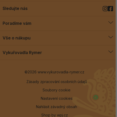
Sledujte nás
Poradíme vám
O vykuřovadlech
Vše o nákupu
Jak vykuřovat
Doprava a platba
Blog
Vykuřovadla Rymer
Obchodní podmínky
Vykuřovadla Rymer
Výměny a vrácení
©2026 www.vykurovadla-rymer.cz
O nás
Věrnostní program
Velkoobchod
Zásady zpracování osobních údajů
Soubory cookie
Kontakt
Nastavení cookies
Nahlásit závadný obsah
Shop by
wpj.cz