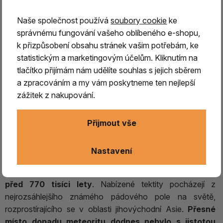
Naše společnost používá
soubory cookie
ke
správnému fungování vašeho oblíbeného e-shopu,
k přizpůsobení obsahu stránek vašim potřebám, ke
statistickým a marketingovým účelům. Kliknutím na
tlačítko přijímám nám udělíte souhlas s jejich sběrem
a zpracováním a my vám poskytneme ten nejlepší
zážitek z nakupování.
Tektit (Indočínit) - přírodní
impaktní sklo 1.
Přijmout vše
Tektit (Indočínit) – přírodní impaktní sklo
Nastavení
Tektit (Indočínit)
patří mezi
přírodní impaktní skla
, která
vznikla při dopadu velkého meteoritu na Zemi přibližně
před 770 tisíci lety
. Nabízené tektity pocházejí z
nejrozsáhlejšího známého pádového pole na světě,
rozprostírajícího se v oblasti jihovýchodní Asie.
Přesné
místo dopadu meteoritu dodnes nebylo s jistotou