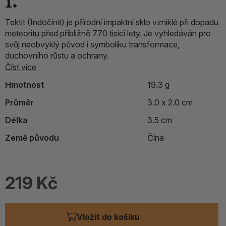
1.
Tektit (Indočínit) je přírodní impaktní sklo vzniklé při dopadu
meteoritu před přibližně 770 tisíci lety. Je vyhledáván pro
svůj neobvyklý původ i symboliku transformace,
duchovního růstu a ochrany.
Číst více
Hmotnost
19.3 g
Průměr
3.0 x 2.0 cm
Délka
3.5 cm
Země původu
Čína
219 Kč
Vložit do košíku