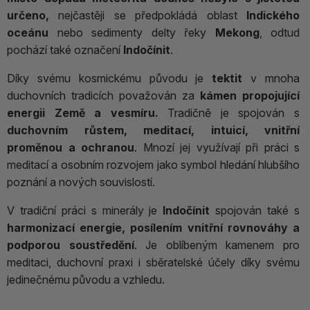
určeno,
nejčastěji se předpokládá oblast
Indického
oceánu
nebo sedimenty delty řeky
Mekong
, odtud
pochází také označení
Indočínit
.
Díky svému kosmickému původu je
tektit
v mnoha
duchovních tradicích považován za
kámen propojující
energii Země a vesmíru.
Tradičně je spojován s
duchovním růstem, meditací, intuicí, vnitřní
proměnou a ochranou
. Mnozí jej využívají při práci s
meditací a osobním rozvojem jako symbol hledání hlubšího
poznání a nových souvislostí.
V tradiční práci s minerály je
Indočínit
spojován také s
harmonizací energie, posílením vnitřní rovnováhy a
podporou soustředění
. Je oblíbeným kamenem pro
meditaci, duchovní praxi i sběratelské účely díky svému
jedinečnému původu a vzhledu.