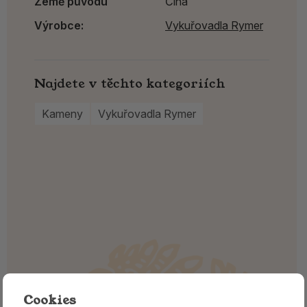
Země původu
Čína
Výrobce:
Vykuřovadla Rymer
Najdete v těchto kategoriích
Kameny
Vykuřovadla Rymer
Cookies