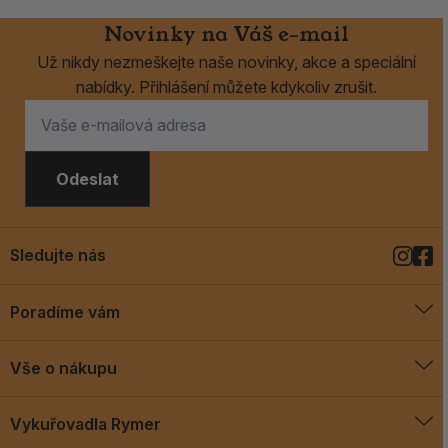
Novinky na Váš e-mail
Už nikdy nezmeškejte naše novinky, akce a speciální
nabídky. Přihlášení můžete kdykoliv zrušit.
Odeslat
Sledujte nás
Poradíme vám
O vykuřovadlech
Vše o nákupu
Jak vykuřovat
Doprava a platba
Blog
Vykuřovadla Rymer
Obchodní podmínky