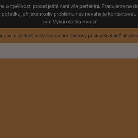
 o trpělivost, pokud ještě není vše perfektní. Pracujeme na do
pořádku, při jakémkoliv problému nás neváhejte kontaktovat.
Tým Vykuřovadla Rymer
prava a platba
O nás
Velkoobchod
Dárkový poukaz
Kontakt
Články
No