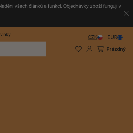
ladění všech článků a funkcí. Objednávky zboží fungují v
vinky
CZK
EUR
Prázdný