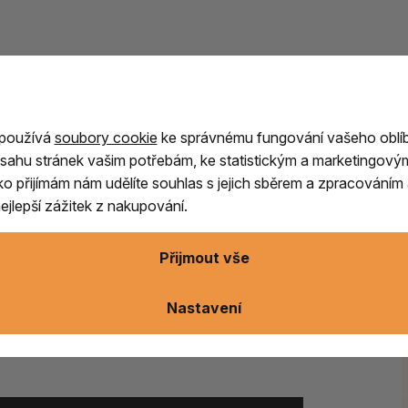
 používá
soubory cookie
ke správnému fungování vašeho oblí
sahu stránek vašim potřebám, ke statistickým a marketingový
ny a drobné
ítko přijímám nám udělíte souhlas s jejich sběrem a zpracování
jlepší zážitek z nakupování.
Přijmout vše
ěty např. dordže, větší kusy vonných dřev,
své blízké podarovat, lze překvapení
Nastavení