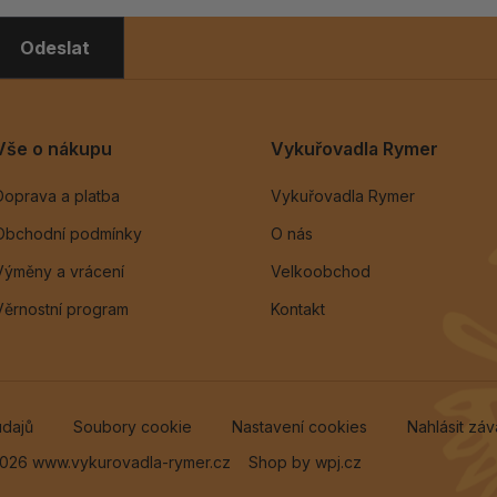
Odeslat
Vše o nákupu
Vykuřovadla Rymer
Doprava a platba
Vykuřovadla Rymer
Obchodní podmínky
O nás
Výměny a vrácení
Velkoobchod
Věrnostní program
Kontakt
údajů
Soubory cookie
Nastavení cookies
Nahlásit zá
026 www.vykurovadla-rymer.cz
Shop by
wpj.cz