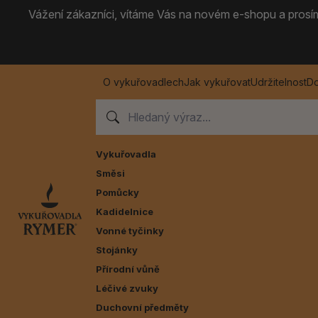
Vážení zákazníci, vítáme Vás na novém e-shopu a prosíme
O vykuřovadlech
Jak vykuřovat
Udržitelnost
Do
Vykuřovadla
Směsi
Pomůcky
Kadidelnice
Vonné tyčinky
Stojánky
Přírodní vůně
Léčivé zvuky
Duchovní předměty