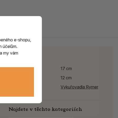
beného e-shopu,
m účelům.
m a my vám
Parametry
Výška
17 cm
Délka
12 cm
Výrobce:
Vykuřovadla Rymer
Najdete v těchto kategoriích