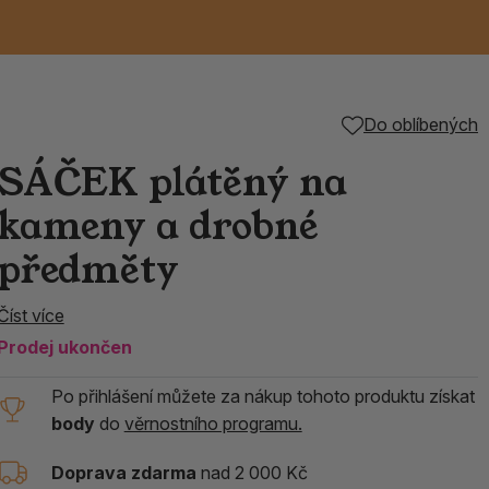
Keramické RAKU
Vonné tyčinky z
Kouřící panáčci na
Příslušenství k
Do oblíbených
é
nice
die
TIK
Svazky
Řecké chrámové
Tuhé mýdlo ALEPPO
Svíce
kadidelnice
Japonska
františky
tibetským mísám
SÁČEK plátěný na
Orientální kovové
kameny a drobné
lucerny
předměty
Číst více
Prodej ukončen
Po přihlášení můžete za nákup tohoto produktu získat
body
do
věrnostního programu.
Doprava zdarma
nad 2 000 Kč