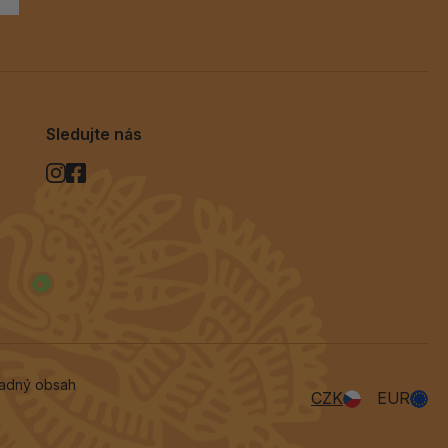
Sledujte nás
vadný obsah
CZK
EUR