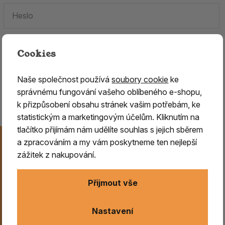
Cookies
Zapomenuté heslo.
Naše společnost používá
soubory cookie
ke
Jste tu poprvé?
Zaregistrujte se
.
správnému fungování vašeho oblíbeného e-shopu,
k přizpůsobení obsahu stránek vašim potřebám, ke
statistickým a marketingovým účelům. Kliknutím na
tlačítko přijímám nám udělíte souhlas s jejich sběrem
Novinky na Váš e-mail
a zpracováním a my vám poskytneme ten nejlepší
Už nikdy nezmeškejte naše novinky, akce a speciální
zážitek z nakupování.
nabídky. Přihlášení můžete kdykoliv zrušit.
Přijmout vše
Odeslat
Nastavení