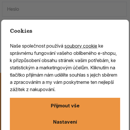
Cookies
Zapomenuté heslo.
Naše společnost používá
soubory cookie
ke
Jste tu poprvé?
Zaregistrujte se
.
správnému fungování vašeho oblíbeného e-shopu,
k přizpůsobení obsahu stránek vašim potřebám, ke
statistickým a marketingovým účelům. Kliknutím na
tlačítko přijímám nám udělíte souhlas s jejich sběrem
Novinky na Váš e-mail
a zpracováním a my vám poskytneme ten nejlepší
Už nikdy nezmeškejte naše novinky, akce a speciální
zážitek z nakupování.
nabídky. Přihlášení můžete kdykoliv zrušit.
Přijmout vše
Odeslat
Nastavení