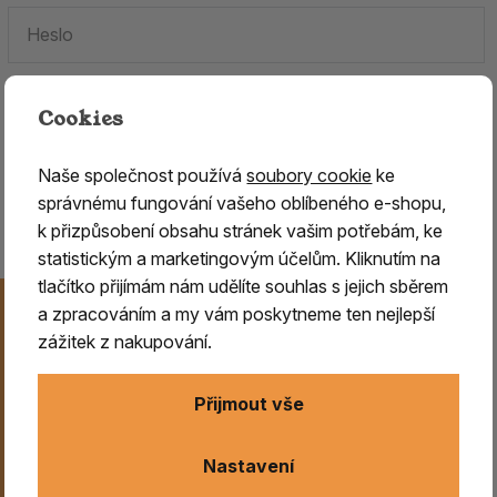
Cookies
Zapomenuté heslo.
Naše společnost používá
soubory cookie
ke
Jste tu poprvé?
Zaregistrujte se
.
správnému fungování vašeho oblíbeného e-shopu,
k přizpůsobení obsahu stránek vašim potřebám, ke
statistickým a marketingovým účelům. Kliknutím na
tlačítko přijímám nám udělíte souhlas s jejich sběrem
Novinky na Váš e-mail
a zpracováním a my vám poskytneme ten nejlepší
Už nikdy nezmeškejte naše novinky, akce a speciální
zážitek z nakupování.
nabídky. Přihlášení můžete kdykoliv zrušit.
Přijmout vše
Odeslat
Nastavení