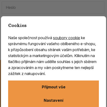
Cookies
Zapomenuté heslo.
Naše společnost používá
soubory cookie
ke
Jste tu poprvé?
Zaregistrujte se
.
správnému fungování vašeho oblíbeného e-shopu,
k přizpůsobení obsahu stránek vašim potřebám, ke
statistickým a marketingovým účelům. Kliknutím na
tlačítko přijímám nám udělíte souhlas s jejich sběrem
Novinky na Váš e-mail
a zpracováním a my vám poskytneme ten nejlepší
Už nikdy nezmeškejte naše novinky, akce a speciální
zážitek z nakupování.
nabídky. Přihlášení můžete kdykoliv zrušit.
Přijmout vše
Odeslat
Nastavení