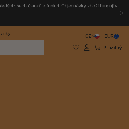
ladění všech článků a funkcí. Objednávky zboží fungují v
vinky
CZK
EUR
Prázdný