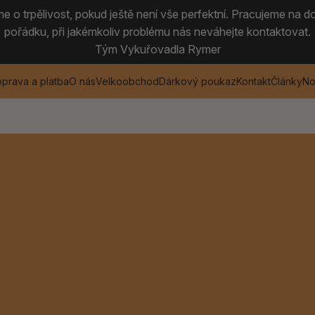
 o trpělivost, pokud ještě není vše perfektní. Pracujeme na do
pořádku, při jakémkoliv problému nás neváhejte kontaktovat.
Tým Vykuřovadla Rymer
prava a platba
O nás
Velkoobchod
Dárkový poukaz
Kontakt
Články
No