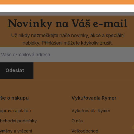
Novinky na Váš e-mail
Už nikdy nezmeškejte naše novinky, akce a speciální
nabídky. Přihlášení můžete kdykoliv zrušit.
Odeslat
še o nákupu
Vykuřovadla Rymer
oprava a platba
Vykuřovadla Rymer
bchodní podmínky
O nás
ýměny a vrácení
Velkoobchod