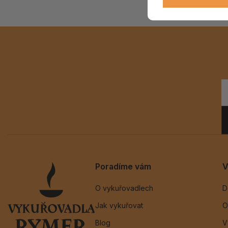
Poradíme vám
V
O vykuřovadlech
D
Jak vykuřovat
O
Blog
V