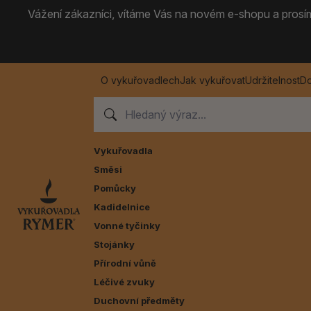
Vážení zákazníci, vítáme Vás na novém e-shopu a prosíme
O vykuřovadlech
Jak vykuřovat
Udržitelnost
Do
Vykuřovadla
Směsi
Pomůcky
Kadidelnice
Vonné tyčinky
Stojánky
Přírodní vůně
Léčivé zvuky
Duchovní předměty