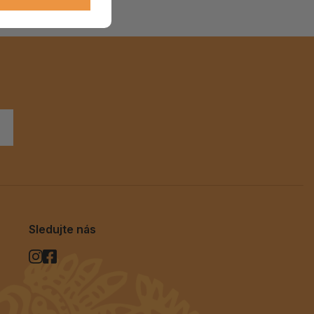
ALOE PRAVÁ (Aloe vera)
119 Kč
skladem > 5 ks
Sledujte nás