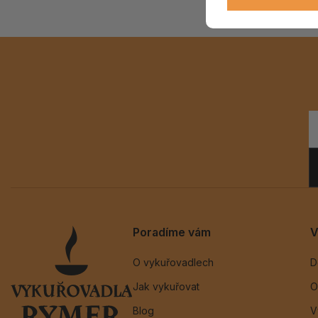
Poradíme vám
V
O vykuřovadlech
D
Jak vykuřovat
O
Blog
V