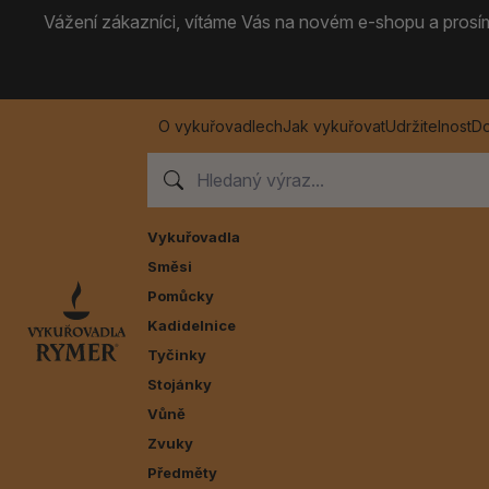
Vážení zákazníci, vítáme Vás na novém e-shopu a prosíme
O vykuřovadlech
Jak vykuřovat
Udržitelnost
Do
Vykuřovadla
Směsi
Pomůcky
Kadidelnice
Tyčinky
Stojánky
Vůně
Zvuky
Předměty