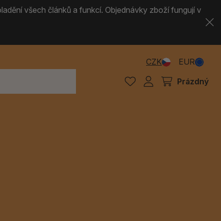
ladění všech článků a funkcí. Objednávky zboží fungují v
CZK
EUR
Prázdný