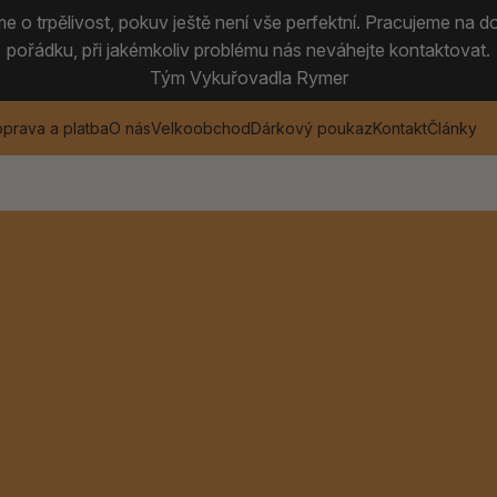
 o trpělivost, pokuv ještě není vše perfektní. Pracujeme na do
pořádku, při jakémkoliv problému nás neváhejte kontaktovat.
Tým Vykuřovadla Rymer
prava a platba
O nás
Velkoobchod
Dárkový poukaz
Kontakt
Články