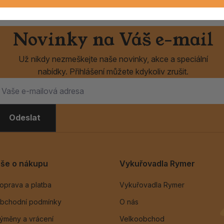
Novinky na Váš e-mail
Už nikdy nezmeškejte naše novinky, akce a speciální
nabídky. Přihlášení můžete kdykoliv zrušit.
Odeslat
še o nákupu
Vykuřovadla Rymer
oprava a platba
Vykuřovadla Rymer
bchodní podmínky
O nás
ýměny a vrácení
Velkoobchod