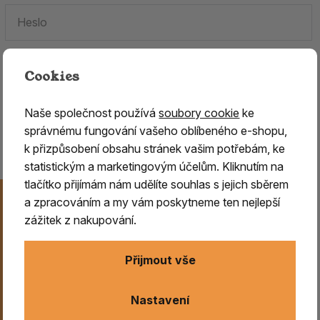
Cookies
Zapomenuté heslo.
Naše společnost používá
soubory cookie
ke
Jste tu poprvé?
Zaregistrujte se
.
správnému fungování vašeho oblíbeného e-shopu,
k přizpůsobení obsahu stránek vašim potřebám, ke
statistickým a marketingovým účelům. Kliknutím na
tlačítko přijímám nám udělíte souhlas s jejich sběrem
Novinky na Váš e-mail
a zpracováním a my vám poskytneme ten nejlepší
Už nikdy nezmeškejte naše novinky, akce a speciální
zážitek z nakupování.
nabídky. Přihlášení můžete kdykoliv zrušit.
Přijmout vše
Odeslat
Nastavení