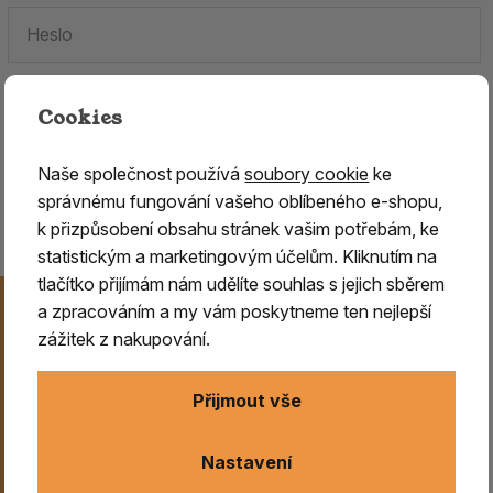
Cookies
Zapomenuté heslo.
Naše společnost používá
soubory cookie
ke
Jste tu poprvé?
Zaregistrujte se
.
správnému fungování vašeho oblíbeného e-shopu,
k přizpůsobení obsahu stránek vašim potřebám, ke
statistickým a marketingovým účelům. Kliknutím na
tlačítko přijímám nám udělíte souhlas s jejich sběrem
Novinky na Váš e-mail
a zpracováním a my vám poskytneme ten nejlepší
Už nikdy nezmeškejte naše novinky, akce a speciální
zážitek z nakupování.
nabídky. Přihlášení můžete kdykoliv zrušit.
Přijmout vše
Odeslat
Nastavení