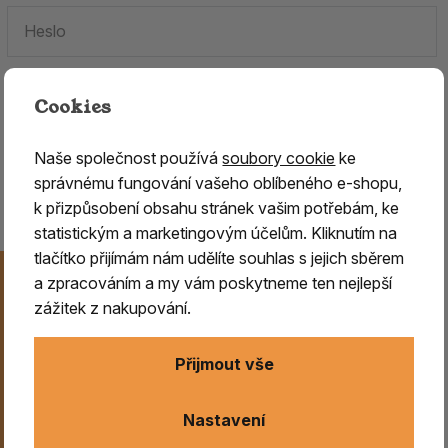
Cookies
Zapomenuté heslo.
Naše společnost používá
soubory cookie
ke
Jste tu poprvé?
Zaregistrujte se
.
správnému fungování vašeho oblíbeného e-shopu,
k přizpůsobení obsahu stránek vašim potřebám, ke
statistickým a marketingovým účelům. Kliknutím na
tlačítko přijímám nám udělíte souhlas s jejich sběrem
Novinky na Váš e-mail
a zpracováním a my vám poskytneme ten nejlepší
Už nikdy nezmeškejte naše novinky, akce a speciální
zážitek z nakupování.
nabídky. Přihlášení můžete kdykoliv zrušit.
Přijmout vše
Odeslat
Nastavení