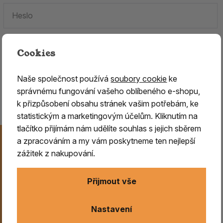
Cookies
Zapomenuté heslo.
Naše společnost používá
soubory cookie
ke
Jste tu poprvé?
Zaregistrujte se
.
správnému fungování vašeho oblíbeného e-shopu,
k přizpůsobení obsahu stránek vašim potřebám, ke
statistickým a marketingovým účelům. Kliknutím na
tlačítko přijímám nám udělíte souhlas s jejich sběrem
Novinky na Váš e-mail
a zpracováním a my vám poskytneme ten nejlepší
Už nikdy nezmeškejte naše novinky, akce a speciální
zážitek z nakupování.
nabídky. Přihlášení můžete kdykoliv zrušit.
Přijmout vše
Odeslat
Nastavení