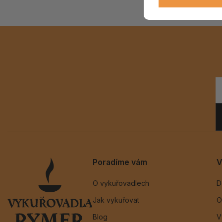
Poradíme vám
V
O vykuřovadlech
D
Jak vykuřovat
O
Blog
V