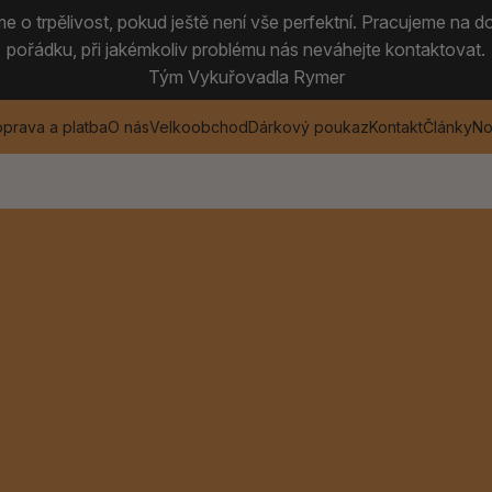
 o trpělivost, pokud ještě není vše perfektní. Pracujeme na do
pořádku, při jakémkoliv problému nás neváhejte kontaktovat.
Tým Vykuřovadla Rymer
prava a platba
O nás
Velkoobchod
Dárkový poukaz
Kontakt
Články
No