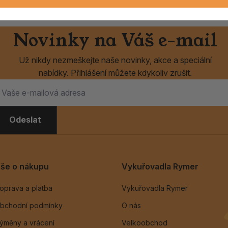
Novinky na Váš e-mail
Už nikdy nezmeškejte naše novinky, akce a speciální
nabídky. Přihlášení můžete kdykoliv zrušit.
Odeslat
še o nákupu
Vykuřovadla Rymer
oprava a platba
Vykuřovadla Rymer
bchodní podmínky
O nás
ýměny a vrácení
Velkoobchod