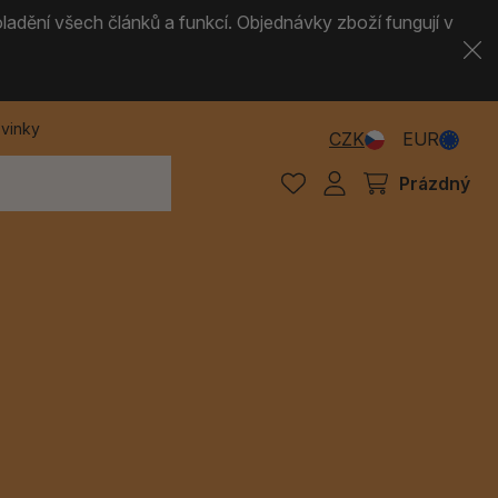
ladění všech článků a funkcí. Objednávky zboží fungují v
vinky
CZK
EUR
Prázdný