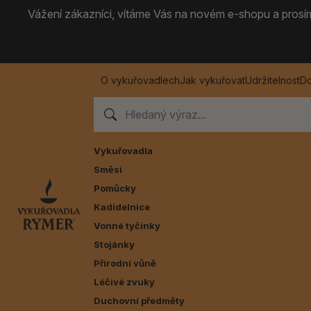
Vážení zákazníci, vítáme Vás na novém e-shopu a prosíme
O vykuřovadlech
Jak vykuřovat
Udržitelnost
Do
Vykuřovadla
Směsi
Pomůcky
Kadidelnice
Vonné tyčinky
Stojánky
Přírodní vůně
Léčivé zvuky
Duchovní předměty