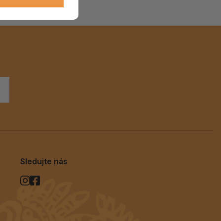
ALOE PRAVÁ (Aloe vera)
119 Kč
skladem > 5 ks
Sledujte nás