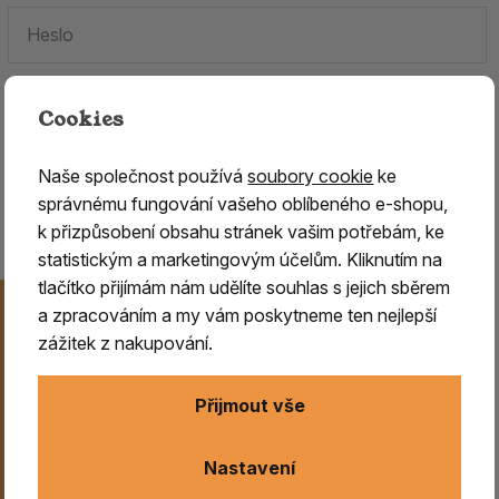
Cookies
Zapomenuté heslo.
Naše společnost používá
soubory cookie
ke
Jste tu poprvé?
Zaregistrujte se
.
správnému fungování vašeho oblíbeného e-shopu,
k přizpůsobení obsahu stránek vašim potřebám, ke
statistickým a marketingovým účelům. Kliknutím na
tlačítko přijímám nám udělíte souhlas s jejich sběrem
Novinky na Váš e-mail
a zpracováním a my vám poskytneme ten nejlepší
Už nikdy nezmeškejte naše novinky, akce a speciální
zážitek z nakupování.
nabídky. Přihlášení můžete kdykoliv zrušit.
Přijmout vše
Odeslat
Nastavení