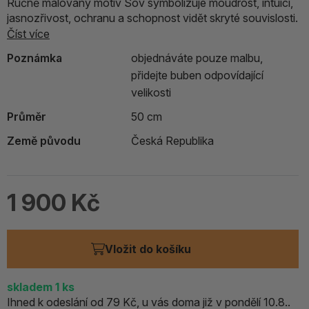
Ručně malovaný motiv Sov symbolizuje moudrost, intuici,
jasnozřivost, ochranu a schopnost vidět skryté souvislosti.
Číst více
Poznámka
objednáváte pouze malbu,
přidejte buben odpovídající
velikosti
Průměr
50 cm
Země původu
Česká Republika
1 900 Kč
Vložit do košíku
skladem
1
ks
Ihned k odeslání od 79 Kč, u vás doma již v pondělí 10.8..