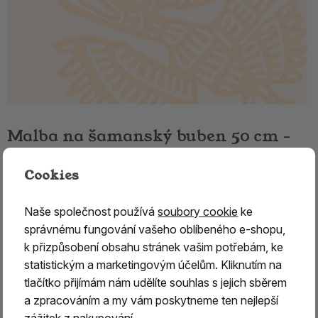
Malba na šamanský buben 50 cm -
Sovy
Cookies
Malba na šamanský buben 50 cm – motiv Sovy
Naše společnost používá
soubory cookie
ke
Objednáváte
pouze ruční malbu na šamanský buben o
správnému fungování vašeho oblíbeného e-shopu,
průměru 50 cm
. K objednávce je třeba přidat také
k přizpůsobení obsahu stránek vašim potřebám, ke
šamanský buben 50 cm
, na který bude motiv
statistickým a marketingovým účelům. Kliknutím na
namalován. Malujeme výhradně na
bubny zakoupené v
tlačítko přijímám nám udělíte souhlas s jejich sběrem
našem e-shopu
.
a zpracováním a my vám poskytneme ten nejlepší
Každý buben je malován
ručně na zakázku
a motiv lze
zážitek z nakupování.