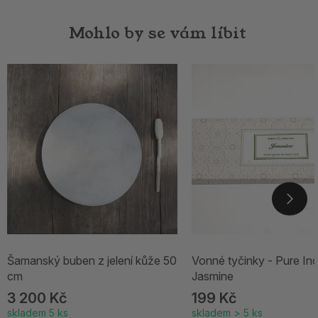
Mohlo by se vám líbit
Šamanský buben z jelení kůže 50
Vonné tyčinky - Pure In
cm
Jasmine
3 200 Kč
199 Kč
skladem 5 ks
skladem > 5 ks